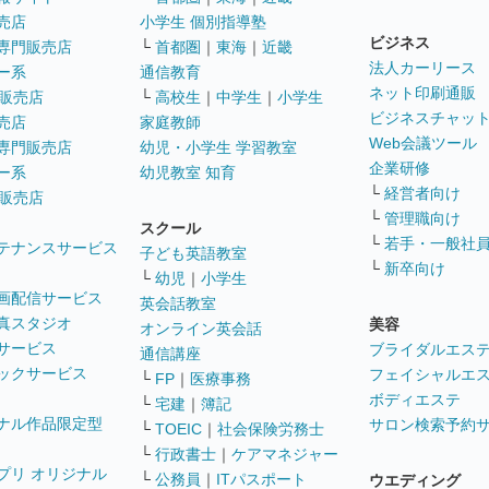
売店
小学生 個別指導塾
ビジネス
専門販売店
└
首都圏
｜
東海
｜
近畿
法人カーリース
ー系
通信教育
ネット印刷通販
販売店
└
高校生
｜
中学生
｜
小学生
ビジネスチャッ
売店
家庭教師
Web会議ツール
専門販売店
幼児・小学生 学習教室
企業研修
ー系
幼児教室 知育
└
経営者向け
販売店
└
管理職向け
スクール
└
若手・一般社
テナンスサービス
子ども英語教室
└
新卒向け
└
幼児
｜
小学生
画配信サービス
英会話教室
真スタジオ
美容
オンライン英会話
サービス
ブライダルエス
通信講座
ックサービス
フェイシャルエ
└
FP
｜
医療事務
ボディエステ
└
宅建
｜
簿記
ナル作品限定型
サロン検索予約
└
TOEIC
｜
社会保険労務士
└
行政書士
｜
ケアマネジャー
プリ オリジナル
└
公務員
｜
ITパスポート
ウエディング