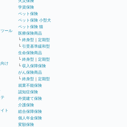
火災保険
学資保険
ペット保険
ペット保険 小型犬
ペット保険 猫
トツール
医療保険商品
└
終身型
｜
定期型
└
引受基準緩和型
生命保険商品
└
終身型
｜
定期型
員向け
└
収入保障保険
がん保険商品
└
終身型
｜
定期型
就業不能保険
テ
認知症保険
ステ
外貨建て保険
介護保険
サイト
総合保障保険
個人年金保険
変額保険