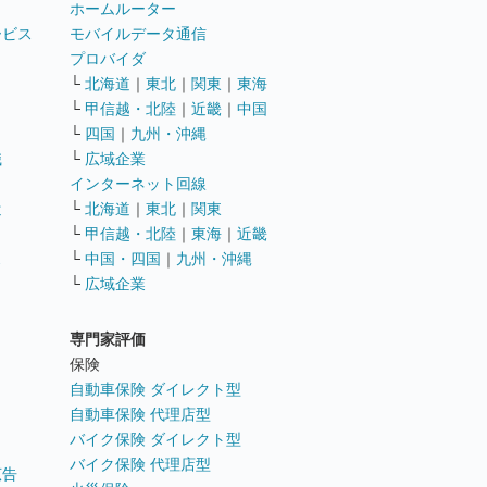
ホームルーター
ービス
モバイルデータ通信
ト
プロバイダ
└
北海道
｜
東北
｜
関東
｜
東海
└
甲信越・北陸
｜
近畿
｜
中国
└
四国
｜
九州・沖縄
職
└
広域企業
インターネット回線
遣
└
北海道
｜
東北
｜
関東
└
甲信越・北陸
｜
東海
｜
近畿
ス
└
中国・四国
｜
九州・沖縄
└
広域企業
専門家評価
ト
保険
自動車保険 ダイレクト型
自動車保険 代理店型
バイク保険 ダイレクト型
バイク保険 代理店型
広告