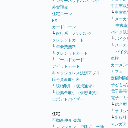
インターネットバンキング
中古車販
外貨預金
└
中古車
住宅ローン
└
メーカ
FX
中古車
カードローン
バイク販
└
銀行系
｜
ノンバンク
└
バイク
クレジットカード
└
メーカ
└
年会費無料
バイク
└
クレジットカード
車検
└
ゴールドカード
カーメン
デビットカード
カフェ
キャッシュレス決済アプリ
定額制動
暗号資産取引所
子ども写
└
現物取引（仮想通貨）
電子書籍
└
証拠金取引（仮想通貨）
電子コミ
ロボアドバイザー
└
総合型
└
オリジ
住宅
└
出版社
不動産仲介 売却
マンガア
└
マンション
｜
戸建て
｜
土地