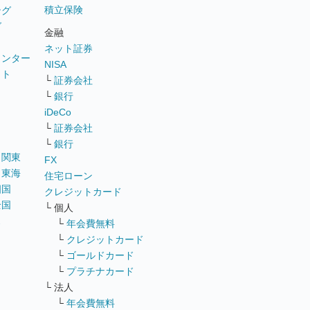
積立保険
ング
グ
金融
ネット証券
ウンター
NISA
イト
└
証券会社
リ
└
銀行
iDeCo
└
証券会社
└
銀行
｜
関東
FX
｜
東海
住宅ローン
四国
クレジットカード
全国
└ 個人
ス
└
年会費無料
└
クレジットカード
└
ゴールドカード
└
プラチナカード
└ 法人
└
年会費無料