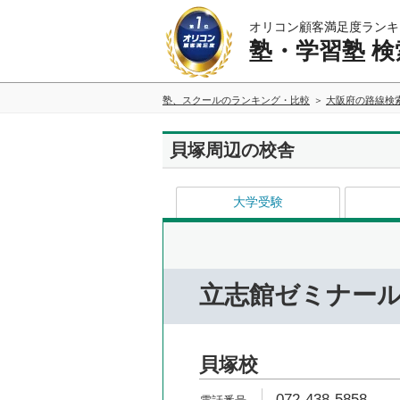
オリコン顧客満足度ランキ
塾・学習塾 検
塾、スクールのランキング・比較
大阪府の路線検
貝塚周辺の校舎
大学受験
立志館ゼミナー
貝塚校
072-438-5858