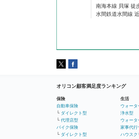
南海本線 貝塚 徒歩
水間鉄道水間線 近
オリコン顧客満足度ランキング
保険
生活
自動車保険
ウォータ
└
ダイレクト型
浄水型
└
代理店型
ウォータ
バイク保険
家事代行
└
ダイレクト型
ハウスク