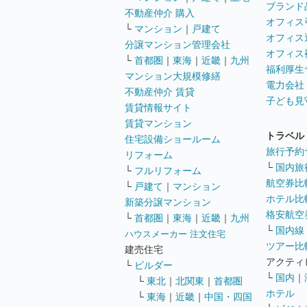
ブランド
不動産仲介 購入
オフィス
└
マンション
｜
戸建て
オフィス
分譲マンション管理会社
オフィス
└
首都圏
｜
東海
｜
近畿
｜
九州
福利厚生
マンション大規模修繕
電力会社
不動産仲介 賃貸
子ども見
賃貸情報サイト
賃貸マンション
トラベル
住宅設備ショールーム
旅行予約
リフォーム
└
国内旅
└
フルリフォーム
航空券比
└
戸建て
｜
マンション
ホテル比
新築分譲マンション
格安航空券
└
首都圏
｜
東海
｜
近畿
｜
九州
└
国内線
ハウスメーカー 注文住宅
ツアー比
建売住宅
アクティ
└
ビルダー
└
国内
｜
└
東北
｜
北関東
｜
首都圏
ホテル
└
東海
｜
近畿
｜
中国・四国