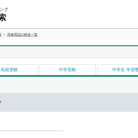
ング
索
索
貝塚周辺の校舎一覧
高校受験
中学受験
中学生 学習
ル