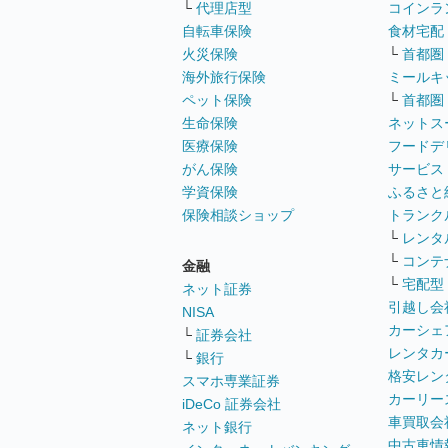
└
代理店型
コインラ
自転車保険
食材宅配
火災保険
└
首都圏
海外旅行保険
ミールキ
ペット保険
└
首都圏
生命保険
ネットス
医療保険
フードデ
がん保険
サービス
学資保険
ふるさと
保険相談ショップ
トランク
└
レンタ
└
コンテ
金融
└
宅配型
ネット証券
引越し会
NISA
カーシェ
└
証券会社
レンタカ
└
銀行
格安レン
スマホ専業証券
カーリー
iDeCo 証券会社
車買取会
ネット銀行
中古車情