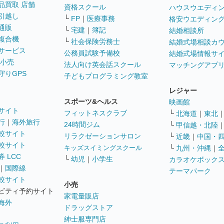
品買取 店舗
資格スクール
ハウスウエディ
引越し
└
FP
｜
医療事務
格安ウエディン
通販
└
宅建
｜
簿記
結婚相談所
複合機
└
社会保険労務士
結婚式場相談カ
サービス
公務員試験予備校
結婚式場情報サ
 小売
法人向け英会話スクール
マッチングアプ
守りGPS
子どもプログラミング教室
レジャー
スポーツ&ヘルス
映画館
サイト
フィットネスクラブ
└
北海道
｜
東北
行
｜
海外旅行
24時間ジム
└
甲信越・北陸
較サイト
リラクゼーションサロン
└
近畿
｜
中国・
較サイト
キッズスイミングスクール
└
九州・沖縄
｜
 LCC
└
幼児
｜
小学生
カラオケボック
｜
国際線
テーマパーク
較サイト
小売
ビティ予約サイト
家電量販店
海外
ドラッグストア
紳士服専門店