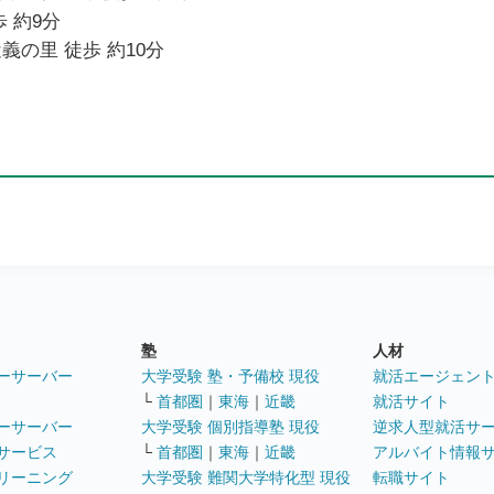
 約9分
義の里 徒歩 約10分
塾
人材
ーサーバー
大学受験 塾・予備校 現役
就活エージェン
└
首都圏
｜
東海
｜
近畿
就活サイト
ーサーバー
大学受験 個別指導塾 現役
逆求人型就活サ
サービス
└
首都圏
｜
東海
｜
近畿
アルバイト情報
リーニング
大学受験 難関大学特化型 現役
転職サイト