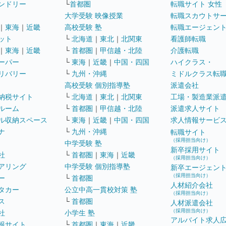
ンドリー
└
首都圏
転職サイト 女性
大学受験 映像授業
転職スカウトサ
｜
東海
｜
近畿
高校受験 塾
転職エージェン
ット
└
北海道
｜
東北
｜
北関東
看護師転職
｜
東海
｜
近畿
└
首都圏
｜
甲信越・北陸
介護転職
ーパー
└
東海
｜
近畿
｜
中国・四国
ハイクラス・
リバリー
└
九州・沖縄
ミドルクラス転
高校受験 個別指導塾
派遣会社
納税サイト
└
北海道
｜
東北
｜
北関東
工場・製造業派
ルーム
└
首都圏
｜
甲信越・北陸
派遣求人サイト
ル収納スペース
└
東海
｜
近畿
｜
中国・四国
求人情報サービ
ナ
└
九州・沖縄
転職サイト
（採用担当向け）
中学受験 塾
新卒採用サイト
社
└
首都圏
｜
東海
｜
近畿
（採用担当向け）
アリング
中学受験 個別指導塾
新卒エージェン
（採用担当向け）
ー
└
首都圏
人材紹介会社
タカー
公立中高一貫校対策 塾
（採用担当向け）
ス
└
首都圏
人材派遣会社
（採用担当向け）
社
小学生 塾
アルバイト求人
報サイト
└
首都圏
｜
東海
｜
近畿