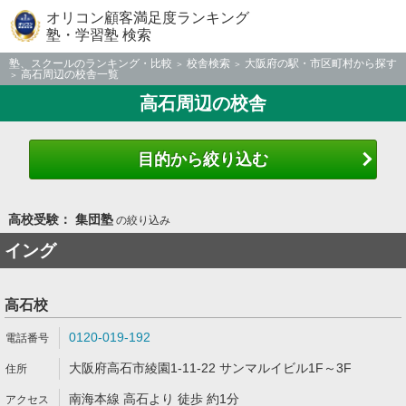
オリコン顧客満足度ランキング
塾・学習塾 検索
塾、スクールのランキング・比較
校舎検索
大阪府の駅・市区町村から探す
高石周辺の校舎一覧
高石周辺の校舎
目的から絞り込む
高校受験： 集団塾
の絞り込み
イング
高石校
0120-019-192
大阪府高石市綾園1-11-22 サンマルイビル1F～3F
南海本線 高石より 徒歩 約1分