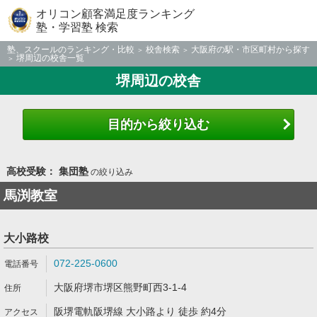
オリコン顧客満足度ランキング
塾・学習塾 検索
塾、スクールのランキング・比較
校舎検索
大阪府の駅・市区町村から探す
堺周辺の校舎一覧
堺周辺の校舎
目的から絞り込む
高校受験： 集団塾
の絞り込み
馬渕教室
大小路校
072-225-0600
大阪府堺市堺区熊野町西3-1-4
阪堺電軌阪堺線 大小路より 徒歩 約4分