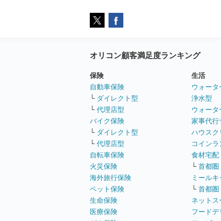
オリコン顧客満足度ランキング
保険
生活
自動車保険
ウォータ
└
ダイレクト型
浄水型
└
代理店型
ウォータ
バイク保険
家事代行
└
ダイレクト型
ハウスク
└
代理店型
コインラ
自転車保険
食材宅配
火災保険
└
首都圏
海外旅行保険
ミールキ
ペット保険
└
首都圏
生命保険
ネットス
医療保険
フードデ