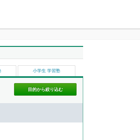
塾
小学生 学習塾