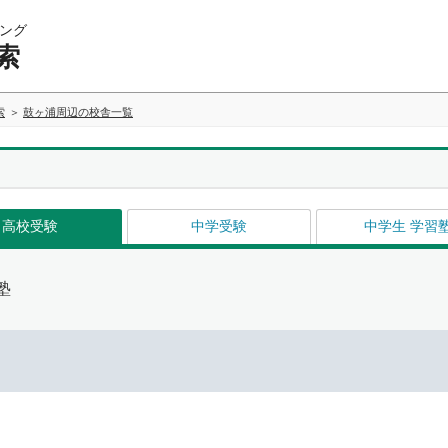
ング
索
索
鼓ヶ浦周辺の校舎一覧
高校受験
中学受験
中学生 学習
塾