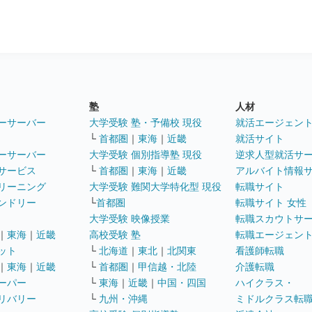
塾
人材
ーサーバー
大学受験 塾・予備校 現役
就活エージェン
└
首都圏
｜
東海
｜
近畿
就活サイト
ーサーバー
大学受験 個別指導塾 現役
逆求人型就活サ
サービス
└
首都圏
｜
東海
｜
近畿
アルバイト情報
リーニング
大学受験 難関大学特化型 現役
転職サイト
ンドリー
└
首都圏
転職サイト 女性
大学受験 映像授業
転職スカウトサ
｜
東海
｜
近畿
高校受験 塾
転職エージェン
ット
└
北海道
｜
東北
｜
北関東
看護師転職
｜
東海
｜
近畿
└
首都圏
｜
甲信越・北陸
介護転職
ーパー
└
東海
｜
近畿
｜
中国・四国
ハイクラス・
リバリー
└
九州・沖縄
ミドルクラス転