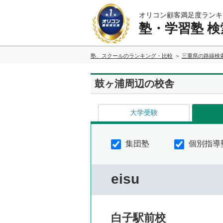
オリコン顧客満足度ランキ
塾・学習塾 検
塾、スクールのランキング・比較
三重県の路線検
鼓ヶ浦周辺の校舎
大学受験
集団塾
個別指導
eisu
白子駅前校