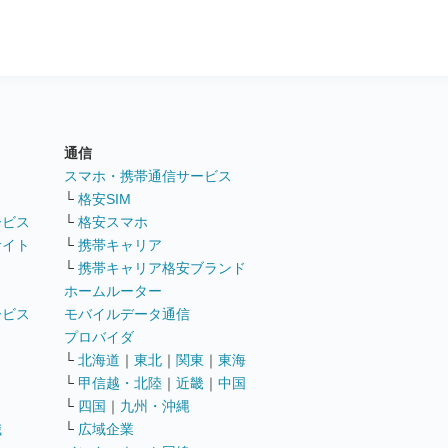
通信
ト
スマホ・携帯通信サービス
└
格安SIM
ービス
└
格安スマホ
サイト
└
携帯キャリア
└
携帯キャリア格安ブランド
ホームルーター
ービス
モバイルデータ通信
ト
プロバイダ
└
北海道
｜
東北
｜
関東
｜
東海
└
甲信越・北陸
｜
近畿
｜
中国
└
四国
｜
九州・沖縄
職
└
広域企業