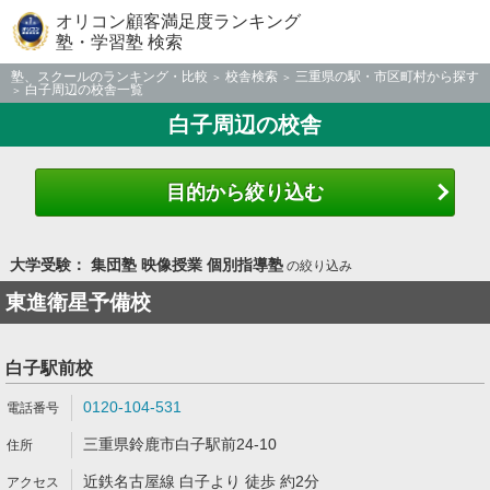
オリコン顧客満足度ランキング
塾・学習塾 検索
塾、スクールのランキング・比較
校舎検索
三重県の駅・市区町村から探す
白子周辺の校舎一覧
白子周辺の校舎
目的から絞り込む
大学受験： 集団塾 映像授業 個別指導塾
の絞り込み
東進衛星予備校
白子駅前校
0120-104-531
三重県鈴鹿市白子駅前24-10
近鉄名古屋線 白子より 徒歩 約2分