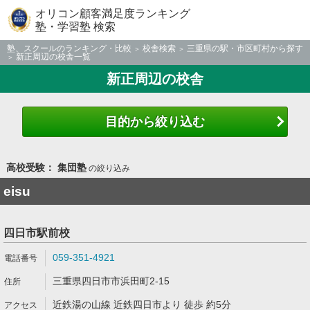
オリコン顧客満足度ランキング
塾・学習塾 検索
塾、スクールのランキング・比較
校舎検索
三重県の駅・市区町村から探す
新正周辺の校舎一覧
新正周辺の校舎
目的から絞り込む
高校受験： 集団塾
の絞り込み
eisu
四日市駅前校
059-351-4921
三重県四日市市浜田町2-15
近鉄湯の山線 近鉄四日市より 徒歩 約5分