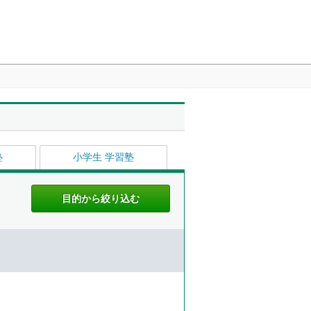
塾
小学生 学習塾