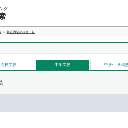
ング
索
索
新正周辺の校舎一覧
高校受験
中学受験
中学生 学習
塾