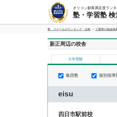
オリコン顧客満足度ランキ
塾・学習塾 検
塾、スクールのランキング・比較
三重県の路線検
新正周辺の校舎
大学受験
集団塾
個別指導
eisu
四日市駅前校