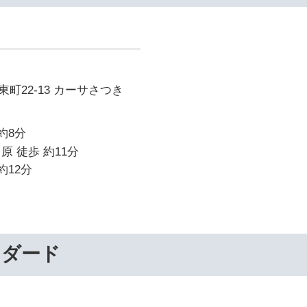
町22-13 カーサさつき
約8分
原 徒歩 約11分
約12分
ンダード