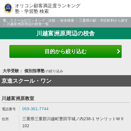
オリコン顧客満足度ランキング
塾・学習塾 検索
塾、スクールのランキング・比較
校舎検索
三重県の駅・市区町村から探す
川越富洲原周辺の校舎一覧
川越富洲原周辺の校舎
目的から絞り込む
大学受験： 個別指導塾
の絞り込み
京進スクール・ワン
川越富洲原教室
059-361-7744
三重県三重郡川越町豊田字城ノ内238-1 サンリットW II
102