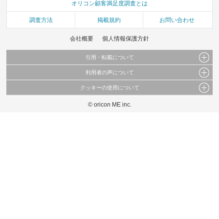
オリコン顧客満足度調査とは
調査方法
掲載規約
お問い合わせ
会社概要
個人情報保護方針
引用・転載について
利用者の声について
当サイトで公開されている情報（文字、写真、イラスト、画像データ等）及びこれらの配
置・編集および構造などについての著作権は株式会社oricon MEに帰属しております。
クッキーの使用について
当サイトに掲載している内容はすべてサービスの利用者が提出された見解・感想です。
これらの情報を権利者の許可なく無断転載・複製などの二次利用を行うことは固く禁じて
弊社が内容について正確性を含め一切保証するものではありません。
おります。
© oricon ME inc.
このサイトでは Cookie を使用して、ユーザーに合わせたコンテンツや広告の表示、ソー
弊社の見解・ 意見ではないことをご理解いただいた上でご覧ください。
シャル メディア機能の提供、広告の表示回数やクリック数の測定を行っています。
また、ユーザーによるサイトの利用状況についても情報を収集し、ソーシャル メディア
や広告配信、データ解析の各パートナーに提供しています。
各パートナーは、この情報とユーザーが各パートナーに提供した他の情報や、ユーザーが
各パートナーのサービスを使用したときに収集した他の情報を組み合わせて使用すること
があります。