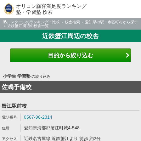
オリコン顧客満足度ランキング
塾・学習塾 検索
塾、スクールのランキング・比較
校舎検索
愛知県の駅・市区町村から探す
近鉄蟹江周辺の校舎一覧
近鉄蟹江周辺の校舎
目的から絞り込む
小学生 学習塾
の絞り込み
佐鳴予備校
蟹江駅前校
0567-96-2314
愛知県海部郡蟹江町城4-548
近鉄名古屋線 近鉄蟹江より 徒歩 約2分