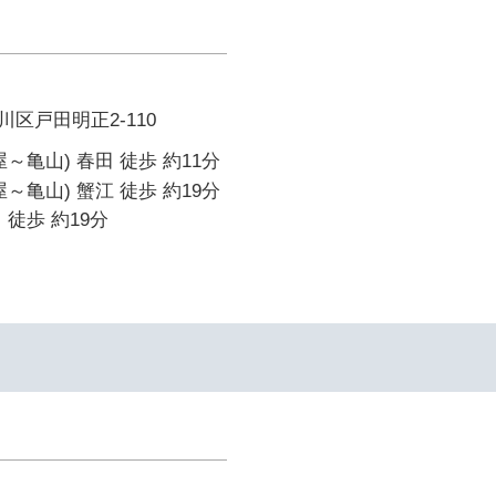
区戸田明正2-110
～亀山) 春田 徒歩 約11分
～亀山) 蟹江 徒歩 約19分
 徒歩 約19分
イ