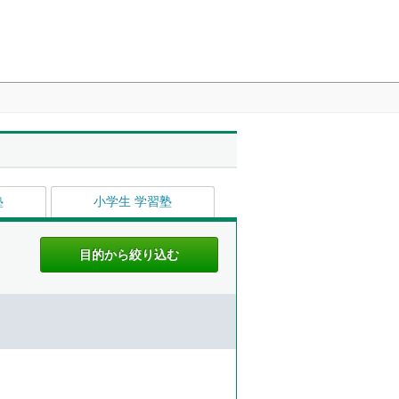
塾
小学生 学習塾