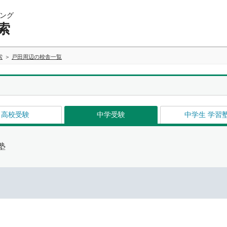
ング
索
索
戸田周辺の校舎一覧
高校受験
中学受験
中学生 学習
塾