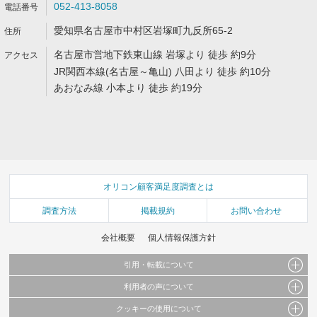
052-413-8058
愛知県名古屋市中村区岩塚町九反所65-2
名古屋市営地下鉄東山線 岩塚より 徒歩 約9分
JR関西本線(名古屋～亀山) 八田より 徒歩 約10分
あおなみ線 小本より 徒歩 約19分
オリコン顧客満足度調査とは
調査方法
掲載規約
お問い合わせ
会社概要
個人情報保護方針
引用・転載について
利用者の声について
当サイトで公開されている情報（文字、写真、イラスト、画像データ等）及びこれらの配
置・編集および構造などについての著作権は株式会社oricon MEに帰属しております。
クッキーの使用について
当サイトに掲載している内容はすべてサービスの利用者が提出された見解・感想です。
これらの情報を権利者の許可なく無断転載・複製などの二次利用を行うことは固く禁じて