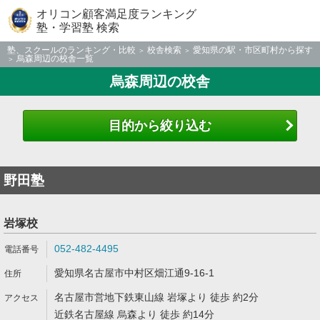
オリコン顧客満足度ランキング
塾・学習塾 検索
塾、スクールのランキング・比較
校舎検索
愛知県の駅・市区町村から探す
烏森周辺の校舎一覧
烏森周辺の校舎
目的から絞り込む
野田塾
岩塚校
052-482-4495
愛知県名古屋市中村区畑江通9-16-1
名古屋市営地下鉄東山線 岩塚より 徒歩 約2分
近鉄名古屋線 烏森より 徒歩 約14分