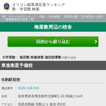
オリコン顧客満足度ランキング
塾・学習塾 検索
塾、スクールのランキング・比較
校舎検索
奈良県の駅・市区町村から探す
梅屋敷周辺の校舎一覧
梅屋敷周辺の校舎
目的から絞り込む
大学受験： 集団塾 映像授業 個別指導塾
の絞り込み
東進衛星予備校
生駒駅前校
0120-104-531
奈良県奈良県生駒市北新町1-20 幸誠ビル1F
近鉄生駒線 生駒より 徒歩 約2分