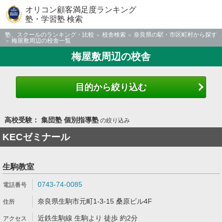
オリコン顧客満足度ランキング
塾・学習塾 検索
塾、スクールのランキング・比較
校舎検索
奈良県の駅・市区町村から探す
梅屋敷周辺の校舎一覧
梅屋敷周辺の校舎
目的から絞り込む
高校受験： 集団塾 個別指導塾
の絞り込み
KECゼミナール
生駒教室
0743-74-0085
奈良県生駒市元町1-3-15 桑原ビル4F
近鉄生駒線 生駒より 徒歩 約2分