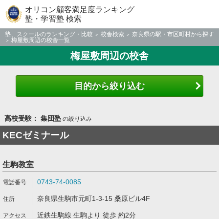
オリコン顧客満足度ランキング
塾・学習塾 検索
塾、スクールのランキング・比較
校舎検索
奈良県の駅・市区町村から探す
梅屋敷周辺の校舎一覧
梅屋敷周辺の校舎
目的から絞り込む
高校受験： 集団塾
の絞り込み
KECゼミナール
生駒教室
0743-74-0085
奈良県生駒市元町1-3-15 桑原ビル4F
近鉄生駒線 生駒より 徒歩 約2分