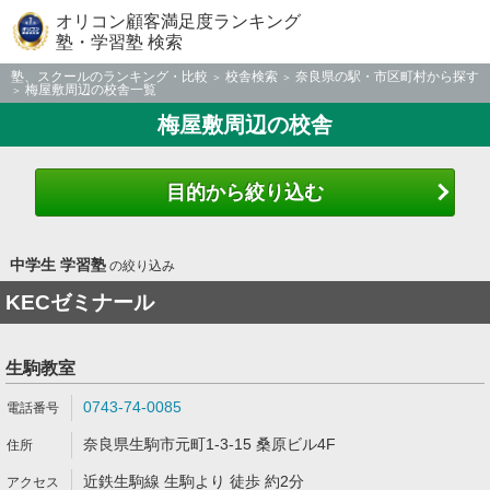
オリコン顧客満足度ランキング
塾・学習塾 検索
塾、スクールのランキング・比較
校舎検索
奈良県の駅・市区町村から探す
梅屋敷周辺の校舎一覧
梅屋敷周辺の校舎
目的から絞り込む
中学生 学習塾
の絞り込み
KECゼミナール
生駒教室
0743-74-0085
奈良県生駒市元町1-3-15 桑原ビル4F
近鉄生駒線 生駒より 徒歩 約2分