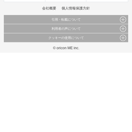
会社概要
個人情報保護方針
引用・転載について
利用者の声について
当サイトで公開されている情報（文字、写真、イラスト、画像データ等）及びこれらの配
置・編集および構造などについての著作権は株式会社oricon MEに帰属しております。
クッキーの使用について
当サイトに掲載している内容はすべてサービスの利用者が提出された見解・感想です。
これらの情報を権利者の許可なく無断転載・複製などの二次利用を行うことは固く禁じて
弊社が内容について正確性を含め一切保証するものではありません。
おります。
© oricon ME inc.
このサイトでは Cookie を使用して、ユーザーに合わせたコンテンツや広告の表示、ソー
弊社の見解・ 意見ではないことをご理解いただいた上でご覧ください。
シャル メディア機能の提供、広告の表示回数やクリック数の測定を行っています。
また、ユーザーによるサイトの利用状況についても情報を収集し、ソーシャル メディア
や広告配信、データ解析の各パートナーに提供しています。
各パートナーは、この情報とユーザーが各パートナーに提供した他の情報や、ユーザーが
各パートナーのサービスを使用したときに収集した他の情報を組み合わせて使用すること
があります。