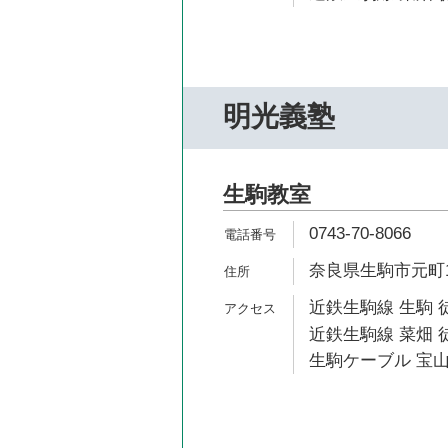
明光義塾
生駒教室
0743-70-8066
奈良県生駒市元町1-5
近鉄生駒線 生駒 
近鉄生駒線 菜畑 徒
生駒ケーブル 宝山