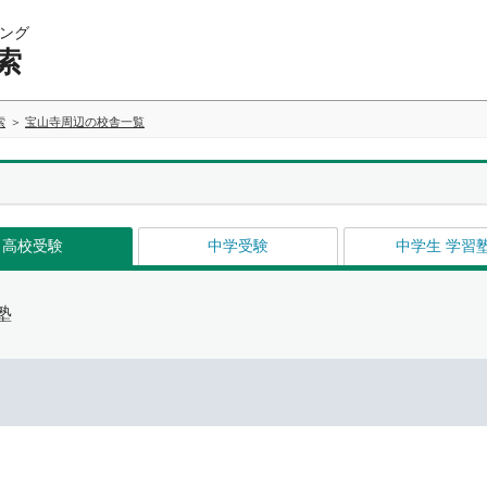
ング
索
索
宝山寺周辺の校舎一覧
高校受験
中学受験
中学生 学習
塾