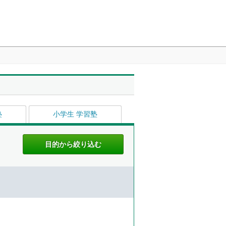
塾
小学生 学習塾