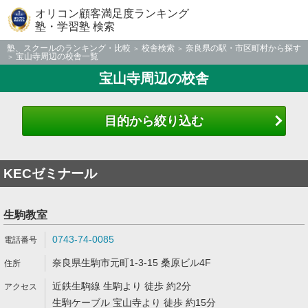
オリコン顧客満足度ランキング
塾・学習塾 検索
塾、スクールのランキング・比較
校舎検索
奈良県の駅・市区町村から探す
宝山寺周辺の校舎一覧
宝山寺周辺の校舎
目的から絞り込む
KECゼミナール
生駒教室
0743-74-0085
奈良県生駒市元町1-3-15 桑原ビル4F
近鉄生駒線 生駒より 徒歩 約2分
生駒ケーブル 宝山寺より 徒歩 約15分