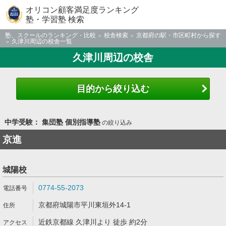
オリコン顧客満足度ランキング
塾・学習塾 検索
塾、スクールのランキング・比較
校舎検索
京都府の駅・市区町村から探す
久津川周辺の校舎一覧
久津川周辺の校舎
目的から絞り込む
中学受験： 集団塾 個別指導塾
の絞り込み
京進
城陽校
0774-55-2073
京都府城陽市平川東垣外14-1
近鉄京都線 久津川より 徒歩 約2分