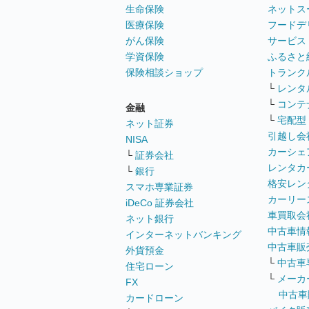
生命保険
ネットス
医療保険
フードデ
がん保険
サービス
学資保険
ふるさと
保険相談ショップ
トランク
└
レンタ
└
コンテ
金融
└
宅配型
ネット証券
引越し会
NISA
カーシェ
└
証券会社
レンタカ
└
銀行
格安レン
スマホ専業証券
カーリー
iDeCo 証券会社
車買取会
ネット銀行
中古車情
インターネットバンキング
中古車販
外貨預金
└
中古車
住宅ローン
└
メーカ
FX
中古車
カードローン