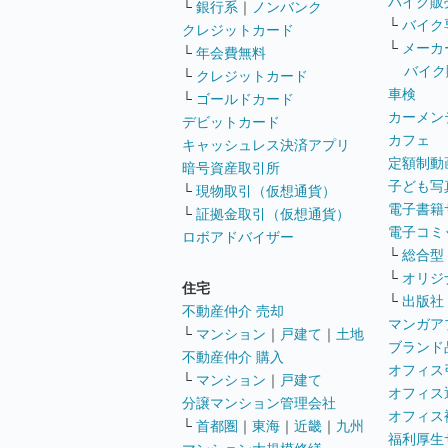
バイク販
└
銀行系
｜
ノンバンク
└
バイク
クレジットカード
└
メーカ
└
年会費無料
バイク
└
クレジットカード
車検
└
ゴールドカード
カーメン
デビットカード
カフェ
キャッシュレス決済アプリ
定額制動
暗号資産取引所
子ども写
└
現物取引（仮想通貨）
電子書籍
└
証拠金取引（仮想通貨）
電子コミ
ロボアドバイザー
└
総合型
└
オリジ
住宅
└
出版社
不動産仲介 売却
マンガア
└
マンション
｜
戸建て
｜
土地
ブランド
不動産仲介 購入
オフィス
└
マンション
｜
戸建て
オフィス
分譲マンション管理会社
オフィス
└
首都圏
｜
東海
｜
近畿
｜
九州
福利厚生