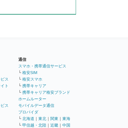
通信
ト
スマホ・携帯通信サービス
└
格安SIM
ービス
└
格安スマホ
サイト
└
携帯キャリア
└
携帯キャリア格安ブランド
ホームルーター
ービス
モバイルデータ通信
ト
プロバイダ
└
北海道
｜
東北
｜
関東
｜
東海
└
甲信越・北陸
｜
近畿
｜
中国