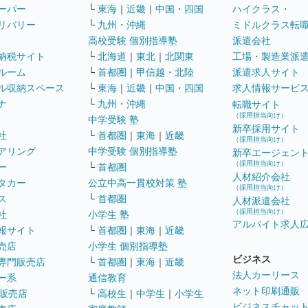
ーパー
└
東海
｜
近畿
｜
中国・四国
ハイクラス・
リバリー
└
九州・沖縄
ミドルクラス転
高校受験 個別指導塾
派遣会社
納税サイト
└
北海道
｜
東北
｜
北関東
工場・製造業派
ルーム
└
首都圏
｜
甲信越・北陸
派遣求人サイト
ル収納スペース
└
東海
｜
近畿
｜
中国・四国
求人情報サービ
ナ
└
九州・沖縄
転職サイト
（採用担当向け）
中学受験 塾
新卒採用サイト
社
└
首都圏
｜
東海
｜
近畿
（採用担当向け）
アリング
中学受験 個別指導塾
新卒エージェン
（採用担当向け）
ー
└
首都圏
人材紹介会社
タカー
公立中高一貫校対策 塾
（採用担当向け）
ス
└
首都圏
人材派遣会社
（採用担当向け）
社
小学生 塾
アルバイト求人
報サイト
└
首都圏
｜
東海
｜
近畿
売店
小学生 個別指導塾
ビジネス
専門販売店
└
首都圏
｜
東海
｜
近畿
法人カーリース
ー系
通信教育
ネット印刷通販
販売店
└
高校生
｜
中学生
｜
小学生
ビジネスチャッ