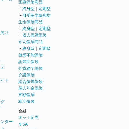
医療保険商品
└
終身型
｜
定期型
└
引受基準緩和型
生命保険商品
└
終身型
｜
定期型
員向け
└
収入保障保険
がん保険商品
└
終身型
｜
定期型
就業不能保険
テ
認知症保険
ステ
外貨建て保険
介護保険
サイト
総合保障保険
個人年金保険
変額保険
積立保険
ング
グ
金融
ネット証券
ウンター
NISA
イト