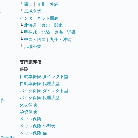
└
四国
｜
九州・沖縄
職
└
広域企業
インターネット回線
遣
└
北海道
｜
東北
｜
関東
└
甲信越・北陸
｜
東海
｜
近畿
ス
└
中国・四国
｜
九州・沖縄
└
広域企業
専門家評価
ト
保険
自動車保険 ダイレクト型
自動車保険 代理店型
バイク保険 ダイレクト型
バイク保険 代理店型
広告
火災保険
学資保険
ペット保険
ペット保険 小型犬
ペット保険 猫
トツール