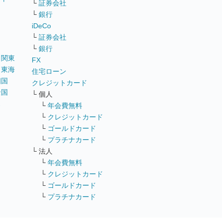
└
証券会社
リ
└
銀行
iDeCo
└
証券会社
└
銀行
｜
関東
FX
｜
東海
住宅ローン
四国
クレジットカード
全国
└ 個人
ス
└
年会費無料
└
クレジットカード
└
ゴールドカード
└
プラチナカード
└ 法人
└
年会費無料
└
クレジットカード
└
ゴールドカード
└
プラチナカード