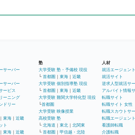
塾
人材
ーサーバー
大学受験 塾・予備校 現役
就活エージェン
└
首都圏
｜
東海
｜
近畿
就活サイト
ーサーバー
大学受験 個別指導塾 現役
逆求人型就活サ
サービス
└
首都圏
｜
東海
｜
近畿
アルバイト情報
リーニング
大学受験 難関大学特化型 現役
転職サイト
ンドリー
└
首都圏
転職サイト 女性
大学受験 映像授業
転職スカウトサ
｜
東海
｜
近畿
高校受験 塾
転職エージェン
ット
└
北海道
｜
東北
｜
北関東
看護師転職
｜
東海
｜
近畿
└
首都圏
｜
甲信越・北陸
介護転職