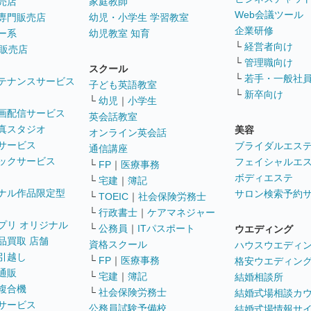
売店
家庭教師
Web会議ツール
専門販売店
幼児・小学生 学習教室
企業研修
ー系
幼児教室 知育
└
経営者向け
販売店
└
管理職向け
スクール
└
若手・一般社
テナンスサービス
子ども英語教室
└
新卒向け
└
幼児
｜
小学生
画配信サービス
英会話教室
真スタジオ
美容
オンライン英会話
サービス
ブライダルエス
通信講座
ックサービス
フェイシャルエ
└
FP
｜
医療事務
ボディエステ
└
宅建
｜
簿記
ナル作品限定型
サロン検索予約
└
TOEIC
｜
社会保険労務士
└
行政書士
｜
ケアマネジャー
プリ オリジナル
└
公務員
｜
ITパスポート
ウエディング
品買取 店舗
資格スクール
ハウスウエディ
引越し
└
FP
｜
医療事務
格安ウエディン
通販
└
宅建
｜
簿記
結婚相談所
複合機
└
社会保険労務士
結婚式場相談カ
サービス
公務員試験予備校
結婚式場情報サ