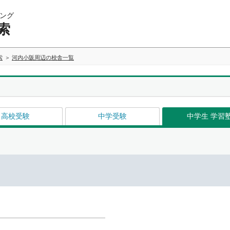
ング
索
索
河内小阪周辺の校舎一覧
高校受験
中学受験
中学生 学習