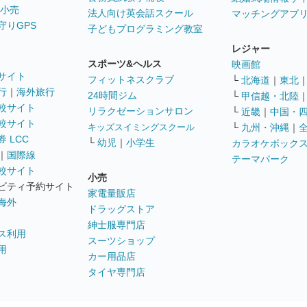
 小売
法人向け英会話スクール
マッチングアプ
守りGPS
子どもプログラミング教室
レジャー
スポーツ&ヘルス
映画館
サイト
フィットネスクラブ
└
北海道
｜
東北
行
｜
海外旅行
24時間ジム
└
甲信越・北陸
較サイト
リラクゼーションサロン
└
近畿
｜
中国・
較サイト
キッズスイミングスクール
└
九州・沖縄
｜
 LCC
└
幼児
｜
小学生
カラオケボック
｜
国際線
テーマパーク
較サイト
小売
ビティ予約サイト
家電量販店
海外
ドラッグストア
紳士服専門店
ス利用
スーツショップ
用
カー用品店
タイヤ専門店