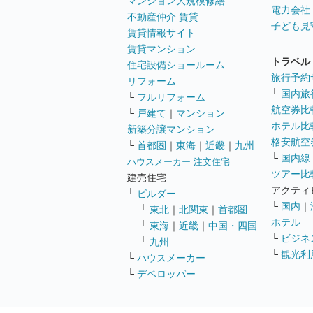
マンション大規模修繕
電力会社
不動産仲介 賃貸
子ども見
賃貸情報サイト
賃貸マンション
トラベル
住宅設備ショールーム
旅行予約
リフォーム
└
国内旅
└
フルリフォーム
航空券比
└
戸建て
｜
マンション
ホテル比
新築分譲マンション
格安航空券
└
首都圏
｜
東海
｜
近畿
｜
九州
└
国内線
ハウスメーカー 注文住宅
ツアー比
建売住宅
アクティ
└
ビルダー
└
国内
｜
└
東北
｜
北関東
｜
首都圏
ホテル
└
東海
｜
近畿
｜
中国・四国
└
ビジネ
└
九州
└
観光利
└
ハウスメーカー
└
デベロッパー