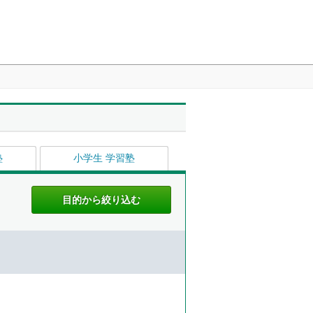
塾
小学生 学習塾