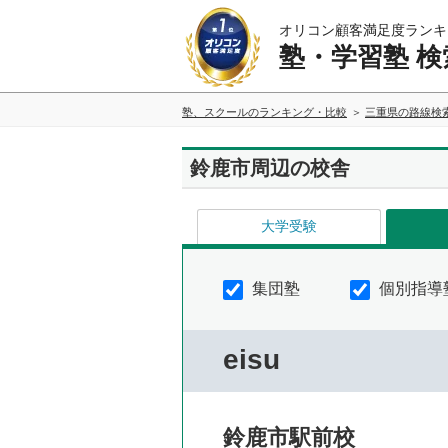
オリコン顧客満足度ランキ
塾・学習塾 検
塾、スクールのランキング・比較
三重県の路線検
鈴鹿市周辺の校舎
大学受験
集団塾
個別指導
eisu
鈴鹿市駅前校