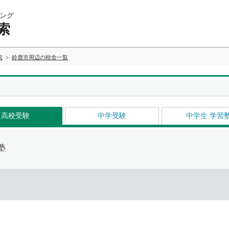
ング
索
索
鈴鹿市周辺の校舎一覧
高校受験
中学受験
中学生 学習
塾