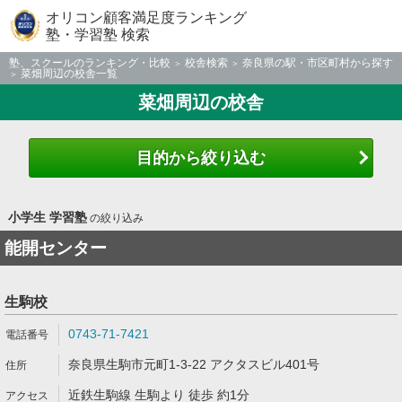
オリコン顧客満足度ランキング
塾・学習塾 検索
塾、スクールのランキング・比較
校舎検索
奈良県の駅・市区町村から探す
菜畑周辺の校舎一覧
菜畑周辺の校舎
目的から絞り込む
小学生 学習塾
の絞り込み
能開センター
生駒校
0743-71-7421
奈良県生駒市元町1-3-22 アクタスビル401号
近鉄生駒線 生駒より 徒歩 約1分