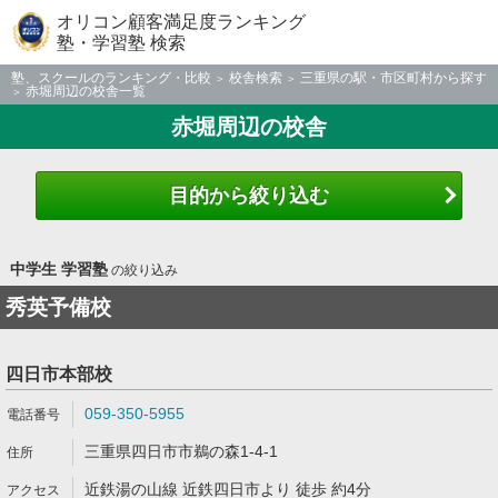
オリコン顧客満足度ランキング
塾・学習塾 検索
塾、スクールのランキング・比較
校舎検索
三重県の駅・市区町村から探す
赤堀周辺の校舎一覧
赤堀周辺の校舎
目的から絞り込む
中学生 学習塾
の絞り込み
秀英予備校
四日市本部校
059-350-5955
三重県四日市市鵜の森1-4-1
近鉄湯の山線 近鉄四日市より 徒歩 約4分