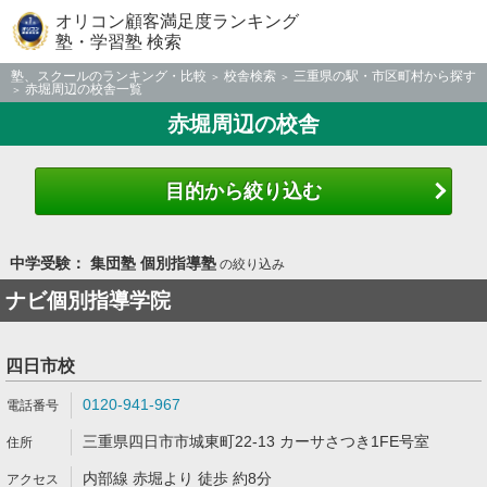
オリコン顧客満足度ランキング
塾・学習塾 検索
塾、スクールのランキング・比較
校舎検索
三重県の駅・市区町村から探す
赤堀周辺の校舎一覧
赤堀周辺の校舎
目的から絞り込む
中学受験： 集団塾 個別指導塾
の絞り込み
ナビ個別指導学院
四日市校
0120-941-967
三重県四日市市城東町22-13 カーサさつき1FE号室
内部線 赤堀より 徒歩 約8分