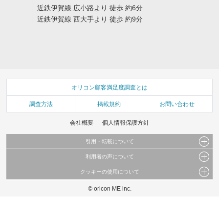
近鉄伊賀線 広小路より 徒歩 約6分
近鉄伊賀線 西大手より 徒歩 約9分
オリコン顧客満足度調査とは
調査方法
掲載規約
お問い合わせ
会社概要
個人情報保護方針
引用・転載について
利用者の声について
当サイトで公開されている情報（文字、写真、イラスト、画像データ等）及びこれらの配
置・編集および構造などについての著作権は株式会社oricon MEに帰属しております。
クッキーの使用について
当サイトに掲載している内容はすべてサービスの利用者が提出された見解・感想です。
これらの情報を権利者の許可なく無断転載・複製などの二次利用を行うことは固く禁じて
弊社が内容について正確性を含め一切保証するものではありません。
おります。
© oricon ME inc.
このサイトでは Cookie を使用して、ユーザーに合わせたコンテンツや広告の表示、ソー
弊社の見解・ 意見ではないことをご理解いただいた上でご覧ください。
シャル メディア機能の提供、広告の表示回数やクリック数の測定を行っています。
また、ユーザーによるサイトの利用状況についても情報を収集し、ソーシャル メディア
や広告配信、データ解析の各パートナーに提供しています。