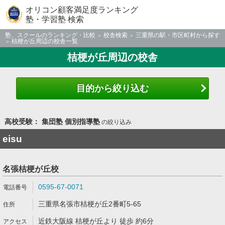
オリコン顧客満足度ランキング
塾・学習塾 検索
塾、スクールのランキング・比較
校舎検索
三重県の駅・市区町村から探す
桔梗が丘周辺の校舎一覧
桔梗が丘周辺の校舎
目的から絞り込む
高校受験： 集団塾 個別指導塾
の絞り込み
eisu
名張桔梗が丘校
0595-67-0071
三重県名張市桔梗が丘2番町5-65
近鉄大阪線 桔梗が丘より 徒歩 約6分