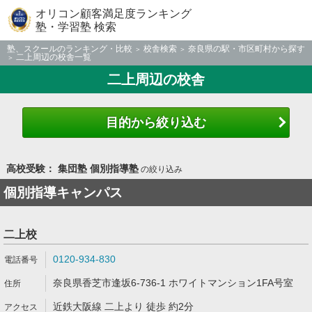
オリコン顧客満足度ランキング
塾・学習塾 検索
塾、スクールのランキング・比較
校舎検索
奈良県の駅・市区町村から探す
二上周辺の校舎一覧
二上周辺の校舎
目的から絞り込む
高校受験： 集団塾 個別指導塾
の絞り込み
個別指導キャンパス
二上校
0120-934-830
奈良県香芝市逢坂6-736-1 ホワイトマンション1FA号室
近鉄大阪線 二上より 徒歩 約2分