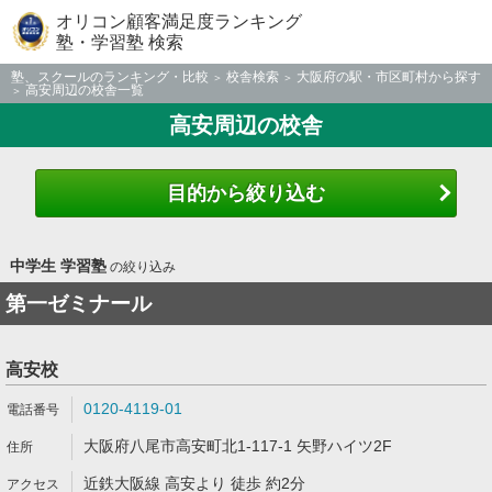
オリコン顧客満足度ランキング
塾・学習塾 検索
塾、スクールのランキング・比較
校舎検索
大阪府の駅・市区町村から探す
高安周辺の校舎一覧
高安周辺の校舎
目的から絞り込む
中学生 学習塾
の絞り込み
第一ゼミナール
高安校
0120-4119-01
大阪府八尾市高安町北1-117-1 矢野ハイツ2F
近鉄大阪線 高安より 徒歩 約2分