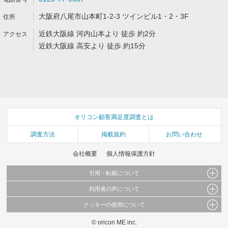
大阪府八尾市山本町1-2-3 ツインビル1・2・3F
近鉄大阪線 河内山本より 徒歩 約2分
近鉄大阪線 高安より 徒歩 約15分
オリコン顧客満足度調査とは
調査方法
掲載規約
お問い合わせ
会社概要
個人情報保護方針
引用・転載について
利用者の声について
当サイトで公開されている情報（文字、写真、イラスト、画像データ等）及びこれらの配
置・編集および構造などについての著作権は株式会社oricon MEに帰属しております。
クッキーの使用について
当サイトに掲載している内容はすべてサービスの利用者が提出された見解・感想です。
これらの情報を権利者の許可なく無断転載・複製などの二次利用を行うことは固く禁じて
弊社が内容について正確性を含め一切保証するものではありません。
おります。
© oricon ME inc.
このサイトでは Cookie を使用して、ユーザーに合わせたコンテンツや広告の表示、ソー
弊社の見解・ 意見ではないことをご理解いただいた上でご覧ください。