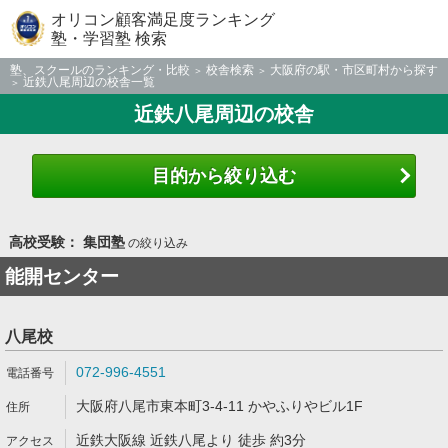
オリコン顧客満足度ランキング
塾・学習塾 検索
塾、スクールのランキング・比較
校舎検索
大阪府の駅・市区町村から探す
近鉄八尾周辺の校舎一覧
近鉄八尾周辺の校舎
目的から絞り込む
高校受験： 集団塾
の絞り込み
能開センター
八尾校
072-996-4551
大阪府八尾市東本町3-4-11 かやふりやビル1F
近鉄大阪線 近鉄八尾より 徒歩 約3分