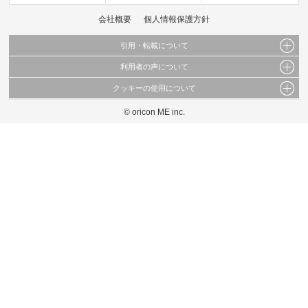
会社概要
個人情報保護方針
引用・転載について
利用者の声について
当サイトで公開されている情報（文字、写真、イラスト、画像データ等）及びこれらの配
置・編集および構造などについての著作権は株式会社oricon MEに帰属しております。
クッキーの使用について
当サイトに掲載している内容はすべてサービスの利用者が提出された見解・感想です。
これらの情報を権利者の許可なく無断転載・複製などの二次利用を行うことは固く禁じて
弊社が内容について正確性を含め一切保証するものではありません。
おります。
© oricon ME inc.
このサイトでは Cookie を使用して、ユーザーに合わせたコンテンツや広告の表示、ソー
弊社の見解・ 意見ではないことをご理解いただいた上でご覧ください。
シャル メディア機能の提供、広告の表示回数やクリック数の測定を行っています。
また、ユーザーによるサイトの利用状況についても情報を収集し、ソーシャル メディア
や広告配信、データ解析の各パートナーに提供しています。
各パートナーは、この情報とユーザーが各パートナーに提供した他の情報や、ユーザーが
各パートナーのサービスを使用したときに収集した他の情報を組み合わせて使用すること
があります。