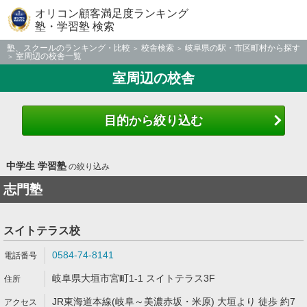
オリコン顧客満足度ランキング
塾・学習塾 検索
塾、スクールのランキング・比較
校舎検索
岐阜県の駅・市区町村から探す
室周辺の校舎一覧
室周辺の校舎
目的から絞り込む
中学生 学習塾
の絞り込み
志門塾
スイトテラス校
0584-74-8141
岐阜県大垣市宮町1-1 スイトテラス3F
JR東海道本線(岐阜～美濃赤坂・米原) 大垣より 徒歩 約7