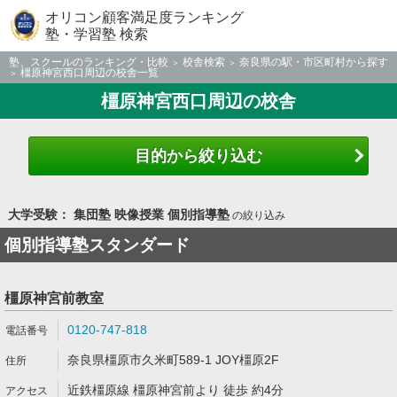
オリコン顧客満足度ランキング
塾・学習塾 検索
塾、スクールのランキング・比較
校舎検索
奈良県の駅・市区町村から探す
橿原神宮西口周辺の校舎一覧
橿原神宮西口周辺の校舎
目的から絞り込む
大学受験： 集団塾 映像授業 個別指導塾
の絞り込み
個別指導塾スタンダード
橿原神宮前教室
0120-747-818
奈良県橿原市久米町589-1 JOY橿原2F
近鉄橿原線 橿原神宮前より 徒歩 約4分