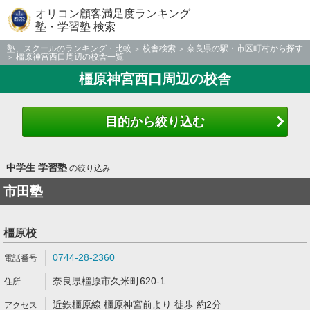
オリコン顧客満足度ランキング
塾・学習塾 検索
塾、スクールのランキング・比較
校舎検索
奈良県の駅・市区町村から探す
橿原神宮西口周辺の校舎一覧
橿原神宮西口周辺の校舎
目的から絞り込む
中学生 学習塾
の絞り込み
市田塾
橿原校
0744-28-2360
奈良県橿原市久米町620-1
近鉄橿原線 橿原神宮前より 徒歩 約2分