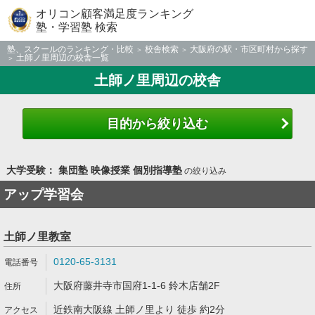
オリコン顧客満足度ランキング
塾・学習塾 検索
塾、スクールのランキング・比較
校舎検索
大阪府の駅・市区町村から探す
土師ノ里周辺の校舎一覧
土師ノ里周辺の校舎
目的から絞り込む
大学受験： 集団塾 映像授業 個別指導塾
の絞り込み
アップ学習会
土師ノ里教室
0120-65-3131
大阪府藤井寺市国府1-1-6 鈴木店舗2F
近鉄南大阪線 土師ノ里より 徒歩 約2分