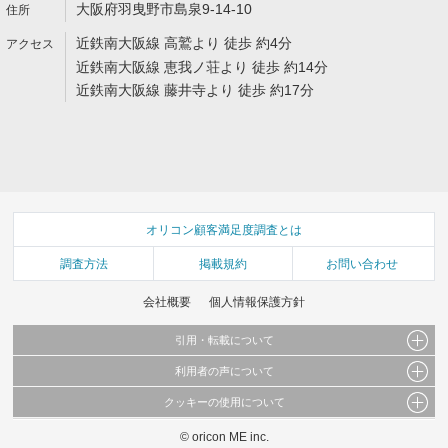
大阪府羽曳野市島泉9-14-10
近鉄南大阪線 高鷲より 徒歩 約4分
近鉄南大阪線 恵我ノ荘より 徒歩 約14分
近鉄南大阪線 藤井寺より 徒歩 約17分
オリコン顧客満足度調査とは
調査方法
掲載規約
お問い合わせ
会社概要
個人情報保護方針
引用・転載について
利用者の声について
当サイトで公開されている情報（文字、写真、イラスト、画像データ等）及びこれらの配
置・編集および構造などについての著作権は株式会社oricon MEに帰属しております。
クッキーの使用について
当サイトに掲載している内容はすべてサービスの利用者が提出された見解・感想です。
これらの情報を権利者の許可なく無断転載・複製などの二次利用を行うことは固く禁じて
弊社が内容について正確性を含め一切保証するものではありません。
おります。
© oricon ME inc.
このサイトでは Cookie を使用して、ユーザーに合わせたコンテンツや広告の表示、ソー
弊社の見解・ 意見ではないことをご理解いただいた上でご覧ください。