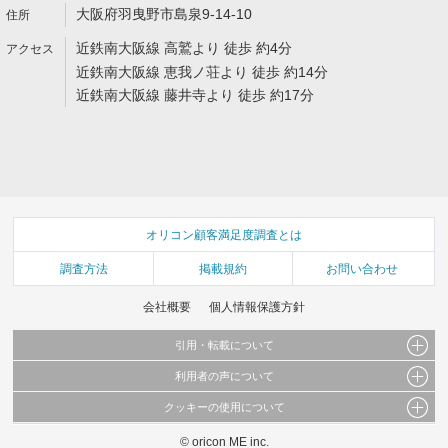
大阪府羽曳野市島泉9-14-10
近鉄南大阪線 高鷲より 徒歩 約4分
近鉄南大阪線 恵我ノ荘より 徒歩 約14分
近鉄南大阪線 藤井寺より 徒歩 約17分
オリコン顧客満足度調査とは
調査方法
掲載規約
お問い合わせ
会社概要
個人情報保護方針
引用・転載について
利用者の声について
当サイトで公開されている情報（文字、写真、イラスト、画像データ等）及びこれらの配
置・編集および構造などについての著作権は株式会社oricon MEに帰属しております。
クッキーの使用について
当サイトに掲載している内容はすべてサービスの利用者が提出された見解・感想です。
これらの情報を権利者の許可なく無断転載・複製などの二次利用を行うことは固く禁じて
弊社が内容について正確性を含め一切保証するものではありません。
おります。
© oricon ME inc.
このサイトでは Cookie を使用して、ユーザーに合わせたコンテンツや広告の表示、ソー
弊社の見解・ 意見ではないことをご理解いただいた上でご覧ください。