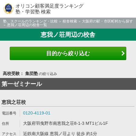
オリコン顧客満足度ランキング
塾・学習塾 検索
塾、スクールのランキング・比較
校舎検索
大阪府の駅・市区町村から探す
恵我ノ荘周辺の校舎一覧
恵我ノ荘周辺の校舎
目的から絞り込む
高校受験： 集団塾
の絞り込み
第一ゼミナール
恵我之荘校
0120-4119-01
大阪府羽曳野市南恵我之荘8-1-3 MT1ビル1F
近鉄南大阪線 恵我ノ荘より 徒歩 約1分