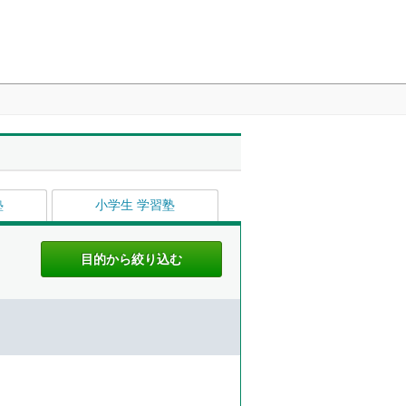
塾
小学生 学習塾