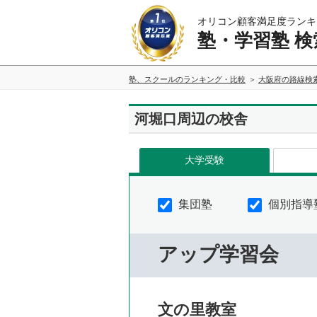
オリコン顧客満足度ランキ
塾・学習塾 検
塾、スクールのランキング・比較
大阪府の路線検
河堀口周辺の校舎
大学受験
集団塾
個別指導
アップ学習会
文の里教室