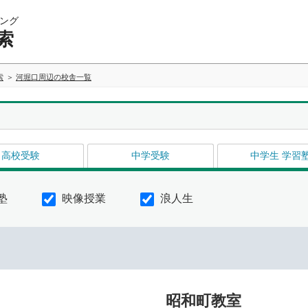
ング
索
索
河堀口周辺の校舎一覧
高校受験
中学受験
中学生 学習
塾
映像授業
浪人生
昭和町教室