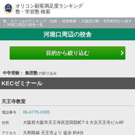
オリコン顧客満足度ランキング
塾・学習塾 検索
塾、スクールのランキング・比較
校舎検索
大阪府の駅・市区町村から探す
河堀口周辺の校舎一覧
河堀口周辺の校舎
目的から絞り込む
中学受験： 集団塾
の絞り込み
KECゼミナール
天王寺教室
06-6775-0305
大阪府大阪市天王寺区悲田院町7-3 大京天王寺ビル8F
大和路線 天王寺より 徒歩 約4分