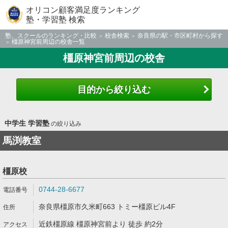
オリコン顧客満足度ランキング
塾・学習塾 検索
塾、スクールのランキング・比較
校舎検索
奈良県の駅・市区町村から探す
橿原神宮前周辺の校舎一覧
橿原神宮前周辺の校舎
目的から絞り込む
中学生 学習塾
の絞り込み
馬渕教室
橿原校
0744-28-6677
奈良県橿原市久米町663 トミー橿原ビル4F
近鉄橿原線 橿原神宮前より 徒歩 約2分