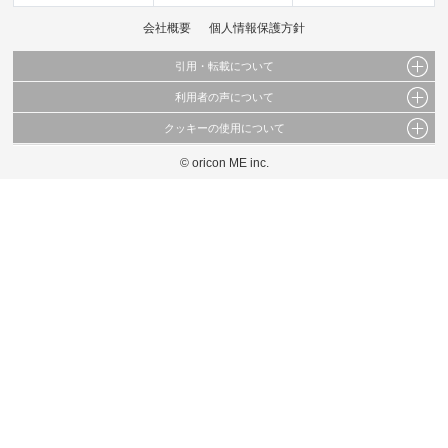
会社概要
個人情報保護方針
引用・転載について
利用者の声について
当サイトで公開されている情報（文字、写真、イラスト、画像データ等）及びこれらの配
置・編集および構造などについての著作権は株式会社oricon MEに帰属しております。
クッキーの使用について
当サイトに掲載している内容はすべてサービスの利用者が提出された見解・感想です。
これらの情報を権利者の許可なく無断転載・複製などの二次利用を行うことは固く禁じて
弊社が内容について正確性を含め一切保証するものではありません。
おります。
© oricon ME inc.
このサイトでは Cookie を使用して、ユーザーに合わせたコンテンツや広告の表示、ソー
弊社の見解・ 意見ではないことをご理解いただいた上でご覧ください。
シャル メディア機能の提供、広告の表示回数やクリック数の測定を行っています。
また、ユーザーによるサイトの利用状況についても情報を収集し、ソーシャル メディア
や広告配信、データ解析の各パートナーに提供しています。
各パートナーは、この情報とユーザーが各パートナーに提供した他の情報や、ユーザーが
各パートナーのサービスを使用したときに収集した他の情報を組み合わせて使用すること
があります。