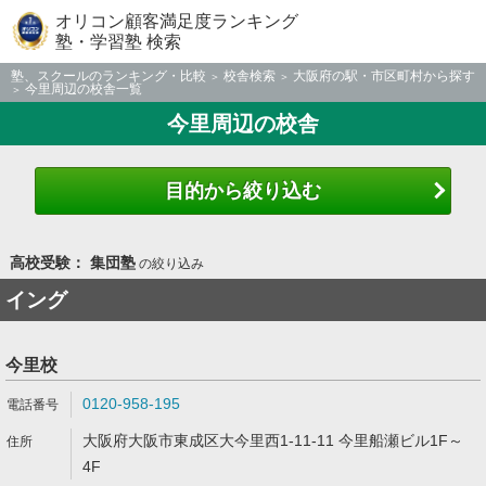
オリコン顧客満足度ランキング
塾・学習塾 検索
塾、スクールのランキング・比較
校舎検索
大阪府の駅・市区町村から探す
今里周辺の校舎一覧
今里周辺の校舎
目的から絞り込む
高校受験： 集団塾
の絞り込み
イング
今里校
0120-958-195
大阪府大阪市東成区大今里西1-11-11 今里船瀬ビル1F～
4F