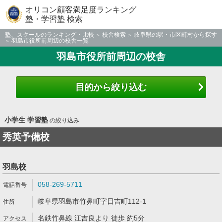
オリコン顧客満足度ランキング
塾・学習塾 検索
塾、スクールのランキング・比較
校舎検索
岐阜県の駅・市区町村から探す
羽島市役所前周辺の校舎一覧
羽島市役所前周辺の校舎
目的から絞り込む
小学生 学習塾
の絞り込み
秀英予備校
羽島校
058-269-5711
岐阜県羽島市竹鼻町字日吉町112-1
名鉄竹鼻線 江吉良より 徒歩 約5分