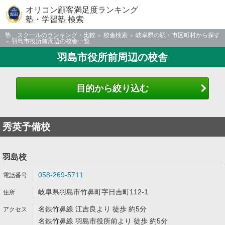
オリコン顧客満足度ランキング
塾・学習塾 検索
塾、スクールのランキング・比較
校舎検索
岐阜県の駅・市区町村から探す
羽島市役所前周辺の校舎一覧
羽島市役所前周辺の校舎
目的から絞り込む
秀英予備校
羽島校
058-269-5711
岐阜県羽島市竹鼻町字日吉町112-1
名鉄竹鼻線 江吉良より 徒歩 約5分
名鉄竹鼻線 羽島市役所前より 徒歩 約5分