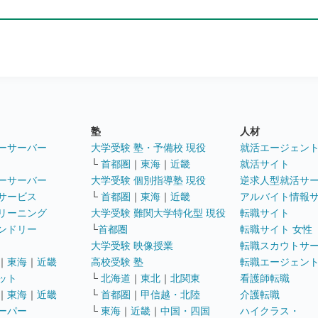
塾
人材
ーサーバー
大学受験 塾・予備校 現役
就活エージェン
└
首都圏
｜
東海
｜
近畿
就活サイト
ーサーバー
大学受験 個別指導塾 現役
逆求人型就活サ
サービス
└
首都圏
｜
東海
｜
近畿
アルバイト情報
リーニング
大学受験 難関大学特化型 現役
転職サイト
ンドリー
└
首都圏
転職サイト 女性
大学受験 映像授業
転職スカウトサ
｜
東海
｜
近畿
高校受験 塾
転職エージェン
ット
└
北海道
｜
東北
｜
北関東
看護師転職
｜
東海
｜
近畿
└
首都圏
｜
甲信越・北陸
介護転職
ーパー
└
東海
｜
近畿
｜
中国・四国
ハイクラス・