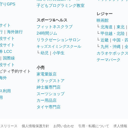
守りGPS
子どもプログラミング教室
レジャー
スポーツ&ヘルス
映画館
サイト
フィットネスクラブ
└
北海道
｜
東北
行
｜
海外旅行
24時間ジム
└
甲信越・北陸
較サイト
リラクゼーションサロン
└
近畿
｜
中国・
較サイト
キッズスイミングスクール
└
九州・沖縄
｜
 LCC
└
幼児
｜
小学生
カラオケボック
｜
国際線
テーマパーク
較サイト
小売
ビティ予約サイト
家電量販店
海外
ドラッグストア
紳士服専門店
ス利用
スーツショップ
用
カー用品店
タイヤ専門店
ースリリース
個人情報保護方針
お問い合わせ
引用・転載について
求人情報