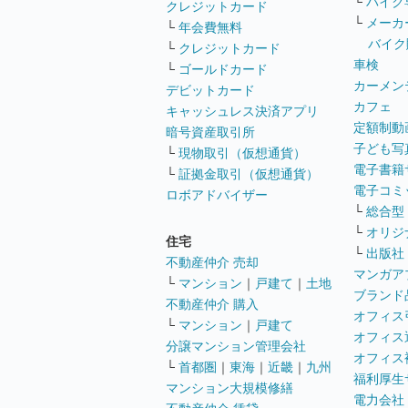
└
バイク
クレジットカード
└
メーカ
└
年会費無料
バイク
└
クレジットカード
車検
└
ゴールドカード
カーメン
デビットカード
カフェ
キャッシュレス決済アプリ
定額制動
暗号資産取引所
子ども写
└
現物取引（仮想通貨）
電子書籍
└
証拠金取引（仮想通貨）
電子コミ
ロボアドバイザー
└
総合型
└
オリジ
住宅
└
出版社
不動産仲介 売却
マンガア
└
マンション
｜
戸建て
｜
土地
ブランド
不動産仲介 購入
オフィス
└
マンション
｜
戸建て
オフィス
分譲マンション管理会社
オフィス
└
首都圏
｜
東海
｜
近畿
｜
九州
福利厚生
マンション大規模修繕
電力会社