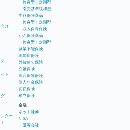
└
終身型
｜
定期型
└
引受基準緩和型
生命保険商品
└
終身型
｜
定期型
員向け
└
収入保障保険
がん保険商品
└
終身型
｜
定期型
就業不能保険
テ
認知症保険
ステ
外貨建て保険
介護保険
サイト
総合保障保険
個人年金保険
変額保険
積立保険
ング
グ
金融
ネット証券
ウンター
NISA
イト
└
証券会社
リ