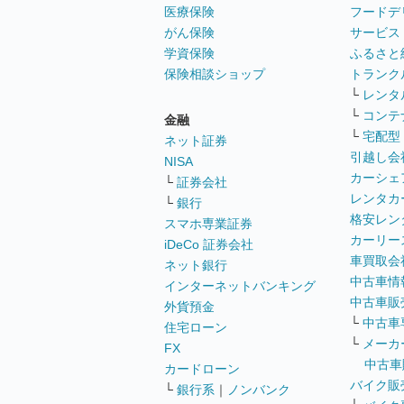
医療保険
フードデ
がん保険
サービス
学資保険
ふるさと
保険相談ショップ
トランク
└
レンタ
└
コンテ
金融
└
宅配型
ネット証券
引越し会
NISA
カーシェ
└
証券会社
レンタカ
└
銀行
格安レン
スマホ専業証券
カーリー
iDeCo 証券会社
車買取会
ネット銀行
中古車情
インターネットバンキング
中古車販
外貨預金
└
中古車
住宅ローン
└
メーカ
FX
中古車
カードローン
バイク販
└
銀行系
｜
ノンバンク