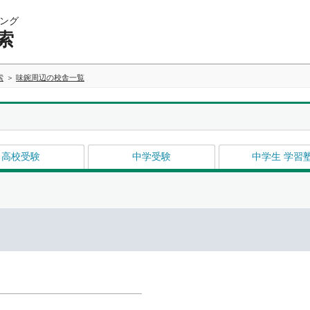
ング
索
索
味鋺周辺の校舎一覧
高校受験
中学受験
中学生 学習