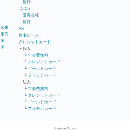
└
銀行
iDeCo
└
証券会社
└
銀行
｜
関東
FX
｜
東海
住宅ローン
四国
クレジットカード
全国
└ 個人
ス
└
年会費無料
└
クレジットカード
└
ゴールドカード
└
プラチナカード
└ 法人
└
年会費無料
└
クレジットカード
└
ゴールドカード
└
プラチナカード
© oricon ME inc.