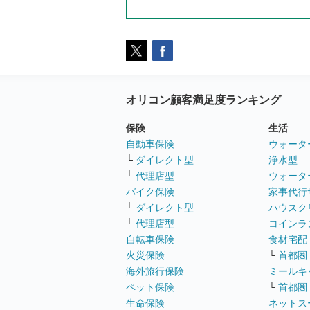
オリコン顧客満足度ランキング
保険
生活
自動車保険
ウォータ
└
ダイレクト型
浄水型
└
代理店型
ウォータ
バイク保険
家事代行
└
ダイレクト型
ハウスク
└
代理店型
コインラ
自転車保険
食材宅配
火災保険
└
首都圏
海外旅行保険
ミールキ
ペット保険
└
首都圏
生命保険
ネットス