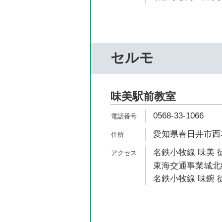
セルモ
味美駅前教室
0568-33-1066
愛知県春日井市西本町
名鉄小牧線 味美 
東海交通事業城北線
名鉄小牧線 味鋺 徒