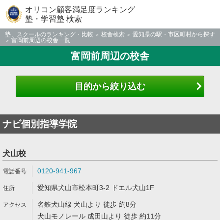
オリコン顧客満足度ランキング
塾・学習塾 検索
塾、スクールのランキング・比較
校舎検索
愛知県の駅・市区町村から探す
富岡前周辺の校舎一覧
富岡前周辺の校舎
目的から絞り込む
ナビ個別指導学院
犬山校
0120-941-967
愛知県犬山市松本町3-2 ドエル犬山1F
名鉄犬山線 犬山より 徒歩 約8分
犬山モノレール 成田山より 徒歩 約11分