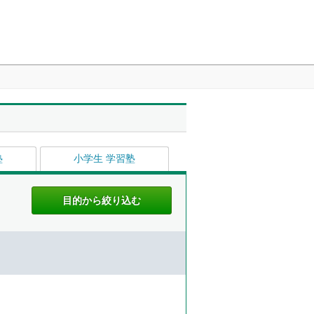
塾
小学生 学習塾