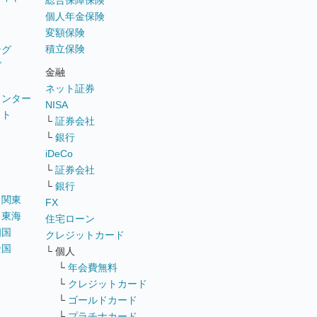
総合保障保険
個人年金保険
変額保険
積立保険
ング
グ
金融
ネット証券
ウンター
NISA
イト
└
証券会社
リ
└
銀行
iDeCo
└
証券会社
└
銀行
｜
関東
FX
｜
東海
住宅ローン
四国
クレジットカード
全国
└ 個人
ス
└
年会費無料
└
クレジットカード
└
ゴールドカード
└
プラチナカード