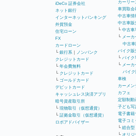
カーリー
iDeCo 証券会社
車買取会
ネット銀行
中古車情
インターネットバンキング
中古車販
外貨預金
└
中古車
住宅ローン
└
メーカ
FX
中古車
カードローン
バイク販
└
銀行系
｜
ノンバンク
└
バイク
クレジットカード
└
メーカ
└
年会費無料
バイク
└
クレジットカード
車検
└
ゴールドカード
カーメン
デビットカード
カフェ
キャッシュレス決済アプリ
定額制動
暗号資産取引所
子ども写
└
現物取引（仮想通貨）
電子書籍
└
証拠金取引（仮想通貨）
電子コミ
ロボアドバイザー
└
総合型
└
オリジ