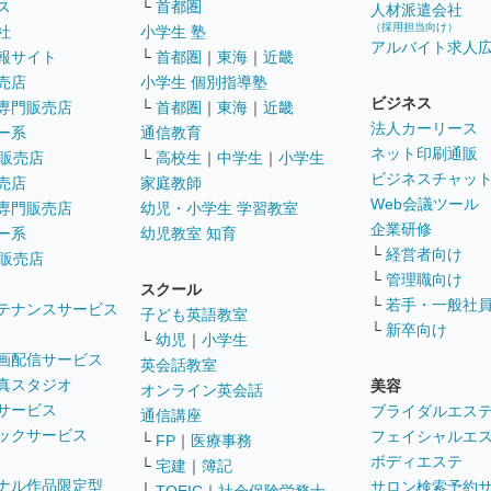
ス
└
首都圏
人材派遣会社
（採用担当向け）
社
小学生 塾
アルバイト求人
報サイト
└
首都圏
｜
東海
｜
近畿
売店
小学生 個別指導塾
ビジネス
専門販売店
└
首都圏
｜
東海
｜
近畿
法人カーリース
ー系
通信教育
ネット印刷通販
販売店
└
高校生
｜
中学生
｜
小学生
ビジネスチャッ
売店
家庭教師
Web会議ツール
専門販売店
幼児・小学生 学習教室
企業研修
ー系
幼児教室 知育
└
経営者向け
販売店
└
管理職向け
スクール
└
若手・一般社
テナンスサービス
子ども英語教室
└
新卒向け
└
幼児
｜
小学生
画配信サービス
英会話教室
真スタジオ
美容
オンライン英会話
サービス
ブライダルエス
通信講座
ックサービス
フェイシャルエ
└
FP
｜
医療事務
ボディエステ
└
宅建
｜
簿記
ナル作品限定型
サロン検索予約