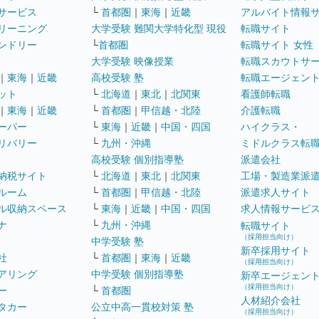
サービス
└
首都圏
｜
東海
｜
近畿
アルバイト情報
リーニング
大学受験 難関大学特化型 現役
転職サイト
ンドリー
└
首都圏
転職サイト 女性
大学受験 映像授業
転職スカウトサ
｜
東海
｜
近畿
高校受験 塾
転職エージェン
ット
└
北海道
｜
東北
｜
北関東
看護師転職
｜
東海
｜
近畿
└
首都圏
｜
甲信越・北陸
介護転職
ーパー
└
東海
｜
近畿
｜
中国・四国
ハイクラス・
リバリー
└
九州・沖縄
ミドルクラス転
高校受験 個別指導塾
派遣会社
納税サイト
└
北海道
｜
東北
｜
北関東
工場・製造業派
ルーム
└
首都圏
｜
甲信越・北陸
派遣求人サイト
ル収納スペース
└
東海
｜
近畿
｜
中国・四国
求人情報サービ
ナ
└
九州・沖縄
転職サイト
（採用担当向け）
中学受験 塾
新卒採用サイト
社
└
首都圏
｜
東海
｜
近畿
（採用担当向け）
アリング
中学受験 個別指導塾
新卒エージェン
（採用担当向け）
ー
└
首都圏
人材紹介会社
タカー
公立中高一貫校対策 塾
（採用担当向け）