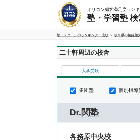
オリコン顧客満足度ランキ
塾・学習塾 検
塾、スクールのランキング・比較
岐阜県の路線検
二十軒周辺の校舎
大学受験
集団塾
個別指導
Dr.関塾
各務原中央校