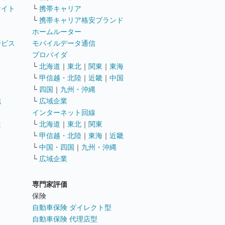
サイト
└
携帯キャリア
└
携帯キャリア格安ブランド
ホームルーター
ービス
モバイルデータ通信
ト
プロバイダ
└
北海道
｜
東北
｜
関東
｜
東海
└
甲信越・北陸
｜
近畿
｜
中国
└
四国
｜
九州・沖縄
職
└
広域企業
インターネット回線
遣
└
北海道
｜
東北
｜
関東
└
甲信越・北陸
｜
東海
｜
近畿
ス
└
中国・四国
｜
九州・沖縄
└
広域企業
専門家評価
ト
保険
自動車保険 ダイレクト型
自動車保険 代理店型