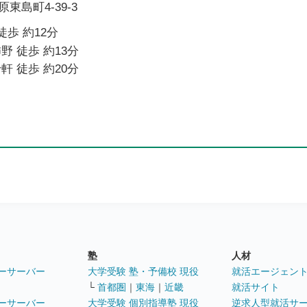
東島町4-39-3
徒歩 約12分
野 徒歩 約13分
軒 徒歩 約20分
塾
人材
ーサーバー
大学受験 塾・予備校 現役
就活エージェン
└
首都圏
｜
東海
｜
近畿
就活サイト
ーサーバー
大学受験 個別指導塾 現役
逆求人型就活サ