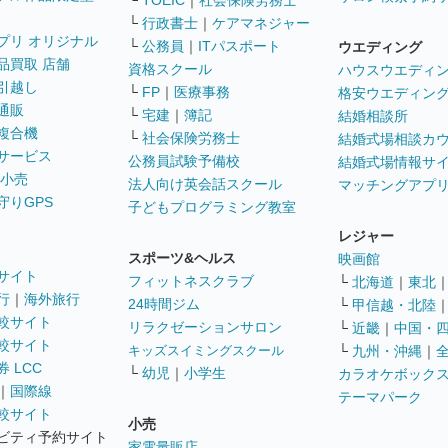
└
TOEIC
｜
社会保険労務士
└
行政書士
｜
ケアマネジャー
プリ オリジナル
└
公務員
｜
ITパスポート
ウエディング
品買取 店舗
資格スクール
ハウスウエディ
引越し
└
FP
｜
医療事務
格安ウエディン
通販
└
宅建
｜
簿記
結婚相談所
複合機
└
社会保険労務士
結婚式場相談カ
サービス
公務員試験予備校
結婚式場情報サ
 小売
法人向け英会話スクール
マッチングアプ
守りGPS
子どもプログラミング教室
レジャー
スポーツ&ヘルス
映画館
サイト
フィットネスクラブ
└
北海道
｜
東北
行
｜
海外旅行
24時間ジム
└
甲信越・北陸
較サイト
リラクゼーションサロン
└
近畿
｜
中国・
較サイト
キッズスイミングスクール
└
九州・沖縄
｜
 LCC
└
幼児
｜
小学生
カラオケボック
｜
国際線
テーマパーク
較サイト
小売
ビティ予約サイト
家電量販店