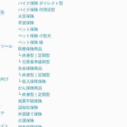
バイク保険 ダイレクト型
バイク保険 代理店型
広告
火災保険
学資保険
ペット保険
ペット保険 小型犬
ペット保険 猫
トツール
医療保険商品
└
終身型
｜
定期型
└
引受基準緩和型
生命保険商品
└
終身型
｜
定期型
員向け
└
収入保障保険
がん保険商品
└
終身型
｜
定期型
就業不能保険
テ
認知症保険
ステ
外貨建て保険
介護保険
サイト