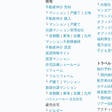
住宅
└
出版社
不動産仲介 売却
マンガア
└
マンション
｜
戸建て
｜
土地
ブランド
不動産仲介 購入
オフィス
└
マンション
｜
戸建て
オフィス
分譲マンション管理会社
オフィス
└
首都圏
｜
東海
｜
近畿
｜
九州
福利厚生
マンション大規模修繕
電力会社
不動産仲介 賃貸
子ども見
賃貸情報サイト
賃貸マンション
トラベル
住宅設備ショールーム
旅行予約
リフォーム
└
国内旅
└
フルリフォーム
航空券比
└
戸建て
｜
マンション
ホテル比
新築分譲マンション
格安航空券
└
首都圏
｜
東海
｜
近畿
｜
九州
└
国内線
ハウスメーカー 注文住宅
ツアー比
建売住宅
アクティ
└
ビルダー