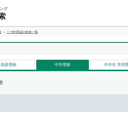
ング
索
索
二十軒周辺の校舎一覧
高校受験
中学受験
中学生 学習
塾