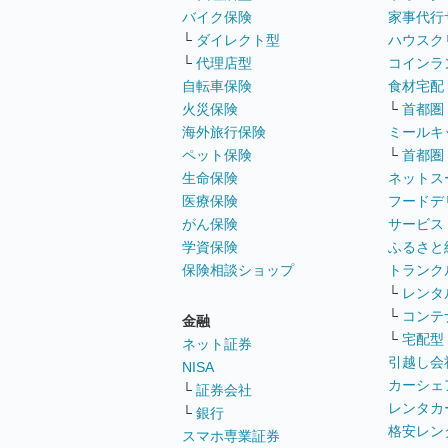
バイク保険
家事代行
└
ダイレクト型
ハウスク
└
代理店型
コインラ
自転車保険
食材宅配
火災保険
└
首都圏
海外旅行保険
ミールキ
ペット保険
└
首都圏
生命保険
ネットス
医療保険
フードデ
がん保険
サービス
学資保険
ふるさと
保険相談ショップ
トランク
└
レンタ
└
コンテ
金融
└
宅配型
ネット証券
引越し会
NISA
カーシェ
└
証券会社
レンタカ
└
銀行
格安レン
スマホ専業証券