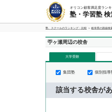
オリコン顧客満足度ランキ
塾・学習塾 検
塾、スクールのランキング・比較
岐阜県の路線検
苧ヶ瀬周辺の校舎
大学受験
集団塾
個別指導
該当する校舎が