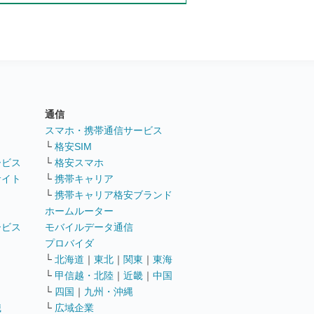
通信
ト
スマホ・携帯通信サービス
└
格安SIM
ービス
└
格安スマホ
サイト
└
携帯キャリア
└
携帯キャリア格安ブランド
ホームルーター
ービス
モバイルデータ通信
ト
プロバイダ
└
北海道
｜
東北
｜
関東
｜
東海
└
甲信越・北陸
｜
近畿
｜
中国
└
四国
｜
九州・沖縄
職
└
広域企業