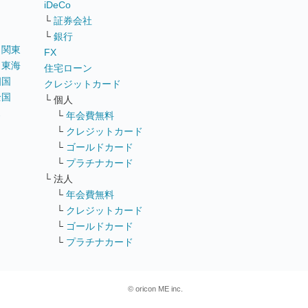
iDeCo
└
証券会社
└
銀行
｜
関東
FX
｜
東海
住宅ローン
四国
クレジットカード
全国
└ 個人
ス
└
年会費無料
└
クレジットカード
└
ゴールドカード
└
プラチナカード
└ 法人
└
年会費無料
└
クレジットカード
└
ゴールドカード
└
プラチナカード
© oricon ME inc.