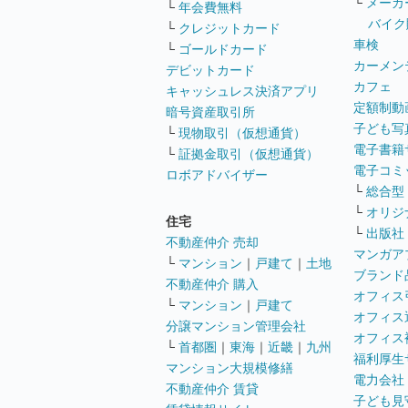
└
メーカ
└
年会費無料
バイク
└
クレジットカード
車検
└
ゴールドカード
カーメン
デビットカード
カフェ
キャッシュレス決済アプリ
定額制動
暗号資産取引所
子ども写
└
現物取引（仮想通貨）
電子書籍
└
証拠金取引（仮想通貨）
電子コミ
ロボアドバイザー
└
総合型
└
オリジ
住宅
└
出版社
不動産仲介 売却
マンガア
└
マンション
｜
戸建て
｜
土地
ブランド
不動産仲介 購入
オフィス
└
マンション
｜
戸建て
オフィス
分譲マンション管理会社
オフィス
└
首都圏
｜
東海
｜
近畿
｜
九州
福利厚生
マンション大規模修繕
電力会社
不動産仲介 賃貸
子ども見