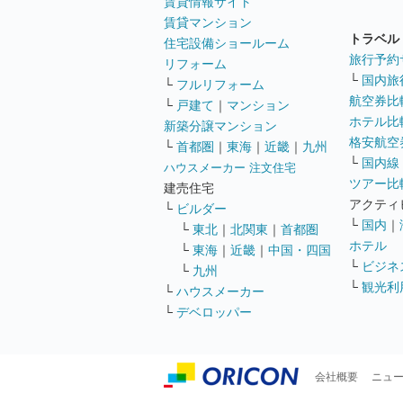
賃貸情報サイト
賃貸マンション
トラベル
住宅設備ショールーム
旅行予約
リフォーム
└
国内旅
└
フルリフォーム
航空券比
└
戸建て
｜
マンション
ホテル比
新築分譲マンション
格安航空券
└
首都圏
｜
東海
｜
近畿
｜
九州
└
国内線
ハウスメーカー 注文住宅
ツアー比
建売住宅
アクティ
└
ビルダー
└
国内
｜
└
東北
｜
北関東
｜
首都圏
ホテル
└
東海
｜
近畿
｜
中国・四国
└
ビジネ
└
九州
└
観光利
└
ハウスメーカー
└
デベロッパー
会社概要
ニュ