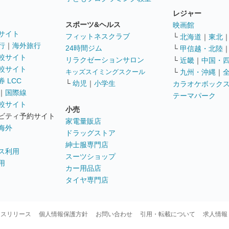
レジャー
スポーツ&ヘルス
映画館
サイト
フィットネスクラブ
└
北海道
｜
東北
行
｜
海外旅行
24時間ジム
└
甲信越・北陸
較サイト
リラクゼーションサロン
└
近畿
｜
中国・
較サイト
キッズスイミングスクール
└
九州・沖縄
｜
 LCC
└
幼児
｜
小学生
カラオケボック
｜
国際線
テーマパーク
較サイト
小売
ビティ予約サイト
家電量販店
海外
ドラッグストア
紳士服専門店
ス利用
スーツショップ
用
カー用品店
タイヤ専門店
ースリリース
個人情報保護方針
お問い合わせ
引用・転載について
求人情報