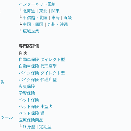
インターネット回線
遣
└
北海道
｜
東北
｜
関東
└
甲信越・北陸
｜
東海
｜
近畿
ス
└
中国・四国
｜
九州・沖縄
└
広域企業
専門家評価
ト
保険
自動車保険 ダイレクト型
自動車保険 代理店型
バイク保険 ダイレクト型
バイク保険 代理店型
広告
火災保険
学資保険
ペット保険
ペット保険 小型犬
ペット保険 猫
トツール
医療保険商品
└
終身型
｜
定期型