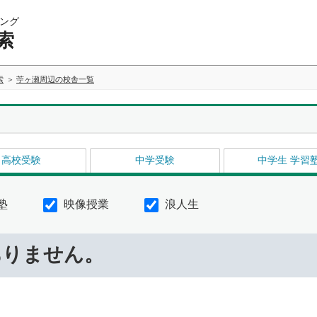
ング
索
索
苧ヶ瀬周辺の校舎一覧
高校受験
中学受験
中学生 学習
塾
映像授業
浪人生
ありません。