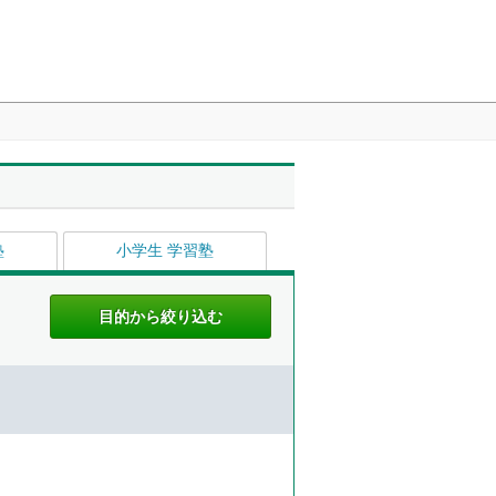
塾
小学生 学習塾