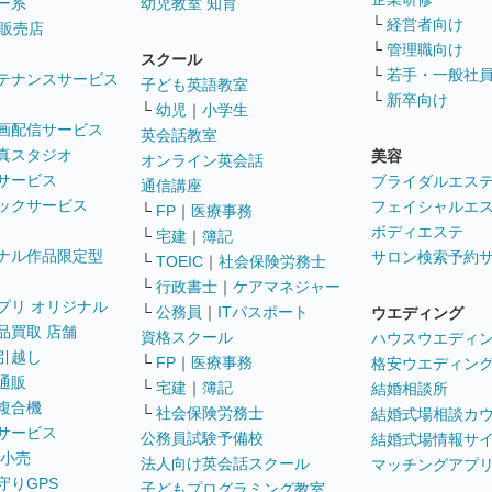
ー系
幼児教室 知育
└
経営者向け
販売店
└
管理職向け
スクール
└
若手・一般社
テナンスサービス
子ども英語教室
└
新卒向け
└
幼児
｜
小学生
画配信サービス
英会話教室
真スタジオ
美容
オンライン英会話
サービス
ブライダルエス
通信講座
ックサービス
フェイシャルエ
└
FP
｜
医療事務
ボディエステ
└
宅建
｜
簿記
ナル作品限定型
サロン検索予約
└
TOEIC
｜
社会保険労務士
└
行政書士
｜
ケアマネジャー
プリ オリジナル
└
公務員
｜
ITパスポート
ウエディング
品買取 店舗
資格スクール
ハウスウエディ
引越し
└
FP
｜
医療事務
格安ウエディン
通販
└
宅建
｜
簿記
結婚相談所
複合機
└
社会保険労務士
結婚式場相談カ
サービス
公務員試験予備校
結婚式場情報サ
 小売
法人向け英会話スクール
マッチングアプ
守りGPS
子どもプログラミング教室