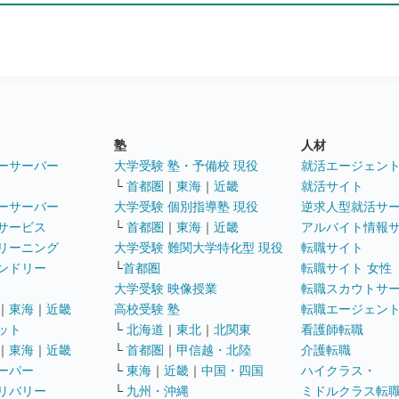
塾
人材
ーサーバー
大学受験 塾・予備校 現役
就活エージェン
└
首都圏
｜
東海
｜
近畿
就活サイト
ーサーバー
大学受験 個別指導塾 現役
逆求人型就活サ
サービス
└
首都圏
｜
東海
｜
近畿
アルバイト情報
リーニング
大学受験 難関大学特化型 現役
転職サイト
ンドリー
└
首都圏
転職サイト 女性
大学受験 映像授業
転職スカウトサ
｜
東海
｜
近畿
高校受験 塾
転職エージェン
ット
└
北海道
｜
東北
｜
北関東
看護師転職
｜
東海
｜
近畿
└
首都圏
｜
甲信越・北陸
介護転職
ーパー
└
東海
｜
近畿
｜
中国・四国
ハイクラス・
リバリー
└
九州・沖縄
ミドルクラス転