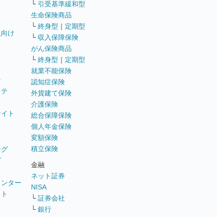
└
引受基準緩和型
生命保険商品
└
終身型
｜
定期型
員向け
└
収入保障保険
がん保険商品
└
終身型
｜
定期型
就業不能保険
テ
認知症保険
ステ
外貨建て保険
介護保険
サイト
総合保障保険
個人年金保険
変額保険
積立保険
ング
グ
金融
ネット証券
ウンター
NISA
イト
└
証券会社
リ
└
銀行