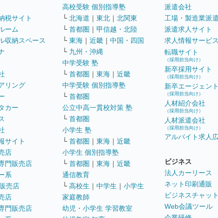
高校受験 個別指導塾
派遣会社
納税サイト
└
北海道
｜
東北
｜
北関東
工場・製造業派
ルーム
└
首都圏
｜
甲信越・北陸
派遣求人サイト
ル収納スペース
└
東海
｜
近畿
｜
中国・四国
求人情報サービ
ナ
└
九州・沖縄
転職サイト
（採用担当向け）
中学受験 塾
新卒採用サイト
社
└
首都圏
｜
東海
｜
近畿
（採用担当向け）
アリング
中学受験 個別指導塾
新卒エージェン
（採用担当向け）
ー
└
首都圏
人材紹介会社
タカー
公立中高一貫校対策 塾
（採用担当向け）
ス
└
首都圏
人材派遣会社
（採用担当向け）
社
小学生 塾
アルバイト求人
報サイト
└
首都圏
｜
東海
｜
近畿
売店
小学生 個別指導塾
ビジネス
専門販売店
└
首都圏
｜
東海
｜
近畿
法人カーリース
ー系
通信教育
ネット印刷通販
販売店
└
高校生
｜
中学生
｜
小学生
ビジネスチャッ
売店
家庭教師
Web会議ツール
専門販売店
幼児・小学生 学習教室
企業研修