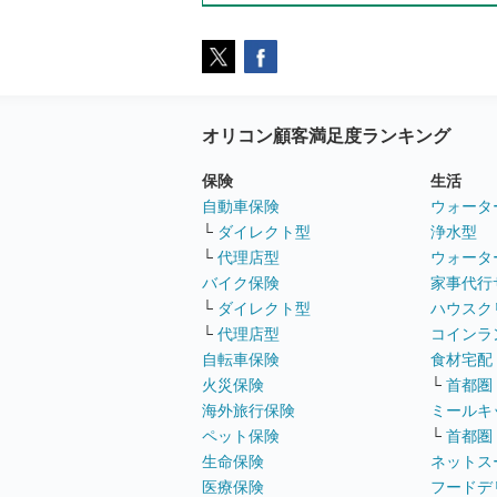
オリコン顧客満足度ランキング
保険
生活
自動車保険
ウォータ
└
ダイレクト型
浄水型
└
代理店型
ウォータ
バイク保険
家事代行
└
ダイレクト型
ハウスク
└
代理店型
コインラ
自転車保険
食材宅配
火災保険
└
首都圏
海外旅行保険
ミールキ
ペット保険
└
首都圏
生命保険
ネットス
医療保険
フードデ