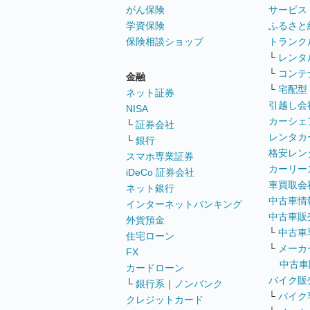
がん保険
サービス
学資保険
ふるさと
保険相談ショップ
トランク
└
レンタ
└
コンテ
金融
└
宅配型
ネット証券
引越し会
NISA
カーシェ
└
証券会社
レンタカ
└
銀行
格安レン
スマホ専業証券
カーリー
iDeCo 証券会社
車買取会
ネット銀行
中古車情
インターネットバンキング
中古車販
外貨預金
└
中古車
住宅ローン
└
メーカ
FX
中古車
カードローン
バイク販
└
銀行系
｜
ノンバンク
└
バイク
クレジットカード