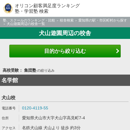
オリコン顧客満足度ランキング
塾・学習塾 検索
塾、スクールのランキング・比較
校舎検索
愛知県の駅・市区町村から探す
犬山遊園周辺の校舎一覧
犬山遊園周辺の校舎
目的から絞り込む
高校受験： 集団塾
の絞り込み
名学館
犬山校
0120-4119-55
愛知県犬山市大字犬山字高見町7-4
名鉄犬山線 犬山より 徒歩 約3分