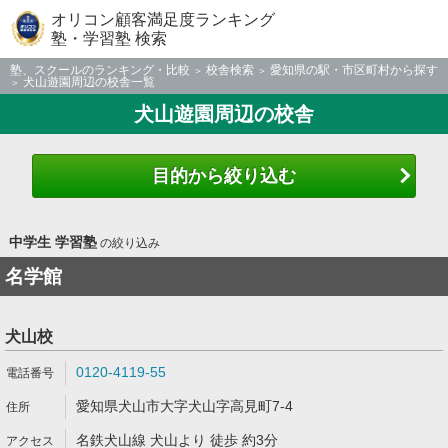
オリコン顧客満足度ランキング
塾・学習塾 検索
塾、スクールのランキング・比較
校舎検索
愛知県の駅・市区町村から探す
犬山遊園周辺の校舎一覧
犬山遊園周辺の校舎
目的から絞り込む
中学生 学習塾
の絞り込み
名学館
犬山校
0120-4119-55
愛知県犬山市大字犬山字高見町7-4
名鉄犬山線 犬山より 徒歩 約3分